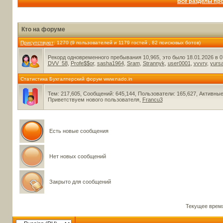
Все разделы пр
Кто на форуме
Присутствуют
: 1270 (9 пользователей и 1179 гостей , 82 поисковых ботов)
Рекорд одновременного пребывания 10,965, это было 18.01.2026 в 0
DVV_58
,
Profe$$or
,
sasha1964
,
Sram
,
Strannyk
,
user0001
,
vvvrv
,
yurs
Статистика Бухгалтерский форум www.nado.in
Тем: 217,605, Сообщений: 645,144, Пользователи: 165,627,
Активные
Приветствуем нового пользователя,
Francu3
Есть новые сообщения
Нет новых сообщений
Закрыто для сообщений
Текущее врем