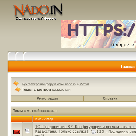
Главная
Бухгалтерский форум www.nado.in
>
Метки
Темы с меткой
казахстан
Регистрация
Справка
Темы с меткой
казахстан
Тема / Автор
1С: Предприятие 8.*. Конфигурации и реглам. отчеты
Казахстана. Только ссылки !!
(
1
2
3
...
Последняя стран
vvv59