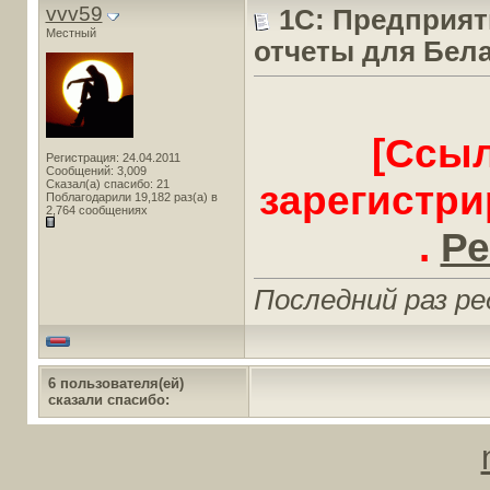
vvv59
1С: Предприяти
Местный
отчеты для Бела
[Ссыл
Регистрация: 24.04.2011
Сообщений: 3,009
Сказал(а) спасибо: 21
зарегистр
Поблагодарили 19,182 раз(а) в
2,764 сообщениях
.
Ре
Последний раз ре
6 пользователя(ей)
сказали cпасибо: