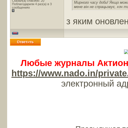
Сказал(а) спасибо: 20
Мирного часу доби! Якщо можл
Поблагодарили 4 раз(а) в 3
мене він не спрацьовує, хоч ти
сообщениях
з яким оновле
Любые журналы Актион-
https://www.nado.in/priv
электронный а