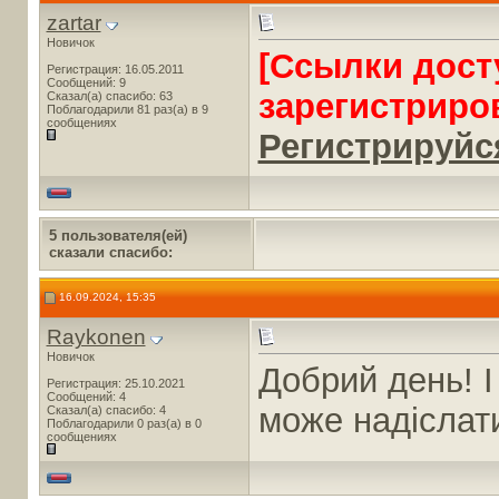
zartar
Новичок
[Ссылки дост
Регистрация: 16.05.2011
Сообщений: 9
зарегистриро
Сказал(а) спасибо: 63
Поблагодарили 81 раз(а) в 9
сообщениях
Регистрируйся
5 пользователя(ей)
сказали cпасибо:
16.09.2024, 15:35
Raykonen
Новичок
Добрий день! І
Регистрация: 25.10.2021
Сообщений: 4
може надіслат
Сказал(а) спасибо: 4
Поблагодарили 0 раз(а) в 0
сообщениях