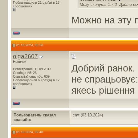
Поблагодарили 21 раз(а) в 13
Могу скинуть 1.7.8. Дайте по
сообщениях
Можно на эту 
01.10.2024, 06:26
olga2607
Новичок
Добрий ранок. 
Регистрация: 12.09.2013
Сообщений: 23
не спрацьовує: 
Сказал(а) спасибо: 639
Поблагодарили 60 раз(а) в 12
сообщениях
якесь рішення
Пользователь сказал
cmt
(03.10.2024)
cпасибо:
01.10.2024, 09:48