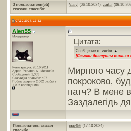
3 пользователя(ей)
Vasyl
(06.10.2024),
zartar
(06.10.20
сказали cпасибо:
07.10.2024, 16:32
Alen55
Модератор
Цитата:
Сообщение от
zartar
[Ссылки доступны только 
Регистрация: 20.10.2011
Мирного часу 
Адрес: Україна, м. Миколаїв
Сообщений: 1,383
Сказал(а) спасибо: 497
покроково, буд
Поблагодарили 2,602 раз(а) в
1,007 сообщениях
патч? В мене ві
Заздалегідь дя
Пользователь сказал
eug456
(17.10.2024)
cпасибо: