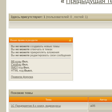
«
Предыдущая т
Здесь присутствуют: 1
(пользователей: 0 , гостей: 1)
Ваши права в разделе
Вы
не можете
создавать новые темы
Вы
не можете
отвечать в темах
Вы
не можете
прикреплять вложения
Вы
не можете
редактировать свои сообщения
BB коды
Вкл.
Смайлы
Вкл.
[IMG]
код
Вкл.
HTML код
Выкл.
Правила форума
Похожие темы
Тема
Автор
1С Предприятие 8.х книги, видеокурсы
al35