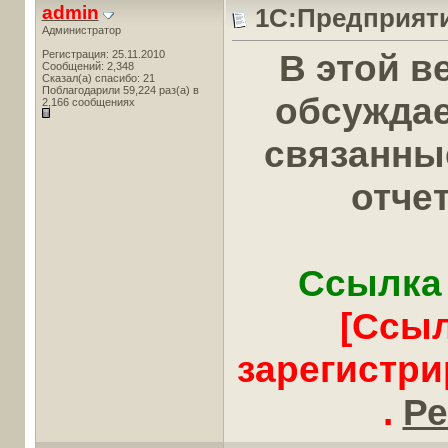
admin
1С:Предприяти
Администратор
В этой в
Регистрация: 25.11.2010
Сообщений: 2,348
Сказал(а) спасибо: 21
Поблагодарили 59,224 раз(а) в
обсужда
2,166 сообщениях
связанны
отче
Ссылка 
[Ссыл
зарегистр
.
Ре