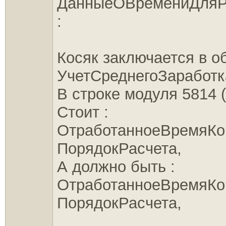
ДанныеОВремениДляР
:
Косяк заключается в о
УчетСреднегоЗаработк
В строке модуля 5814 (
Стоит :
ОтработанноеВремяКо
ПорядокРасчета,
А должно быть :
ОтработанноеВремяКо
ПорядокРасчета,