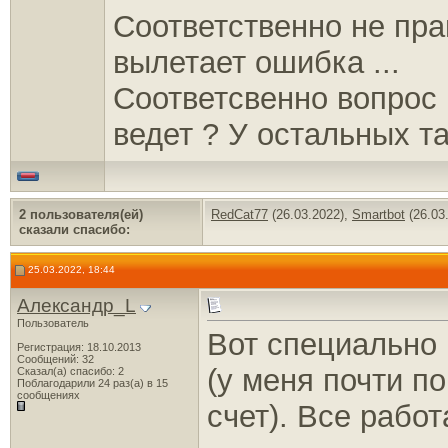
Соответственно не пра
вылетает ошибка ...
Соответсвенно вопрос 
ведет ? У остальных т
2 пользователя(ей)
RedCat77
(26.03.2022),
Smartbot
(26.03
сказали cпасибо:
25.03.2022, 18:44
Александр_L
Пользователь
Вот специально 
Регистрация: 18.10.2013
Сообщений: 32
(у меня почти п
Сказал(а) спасибо: 2
Поблагодарили 24 раз(а) в 15
сообщениях
счет). Все работ