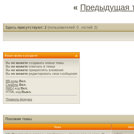
«
Предыдущая 
Здесь присутствуют: 2
(пользователей: 0 , гостей: 2)
Ваши права в разделе
Вы
не можете
создавать новые темы
Вы
не можете
отвечать в темах
Вы
не можете
прикреплять вложения
Вы
не можете
редактировать свои сообщения
BB коды
Вкл.
Смайлы
Вкл.
[IMG]
код
Вкл.
HTML код
Выкл.
Правила форума
Похожие темы
Тема
Авт