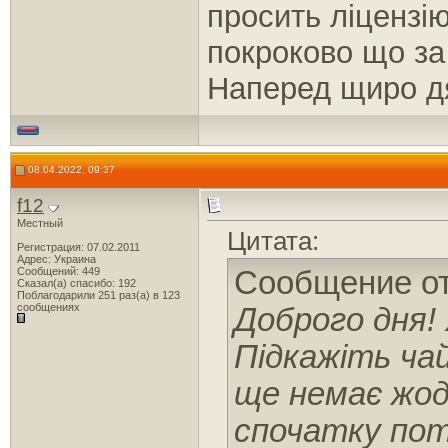
просить ліцензі
покроково що за
Наперед щиро д
08.04.2022, 09:37
f12
Местный
Цитата:
Регистрация: 07.02.2011
Адрес: Украина
Сообщений: 449
Сообщение о
Сказал(а) спасибо: 192
Поблагодарили 251 раз(а) в 123
сообщениях
Доброго дня!
Підкажіть чай
ще немає жод
спочатку по