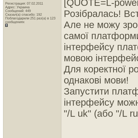
[QUOTE=L-power;
Регистрация: 07.02.2011
Адрес: Украина
Розібралась! Вс
Сообщений: 449
Сказал(а) спасибо: 192
Поблагодарили 251 раз(а) в 123
Але не можу зро
сообщениях
самої платформи
інтерфейсу плат
мовою інтерфейс
Для коректної р
однакові мови!
Запустити плат
інтерфейсу можн
"/L uk" (або "/L r