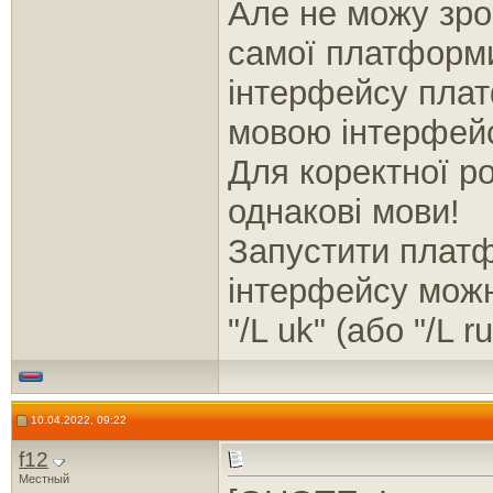
Але не можу зро
самої платформи
інтерфейсу плат
мовою інтерфейс
Для коректної р
однакові мови!
Запустити плат
інтерфейсу можн
"/L uk" (або "/L ru
10.04.2022, 09:22
f12
Местный