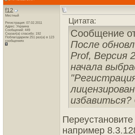
f12
Местный
Цитата:
Регистрация: 07.02.2011
Адрес: Украина
Сообщений: 449
Сообщение о
Сказал(а) спасибо: 192
Поблагодарили 251 раз(а) в 123
сообщениях
После обновл
Prof, Версия 
начала выбр
"Регистрация
лицензирован
избавиться? 
Переустановите
например 8.3.12