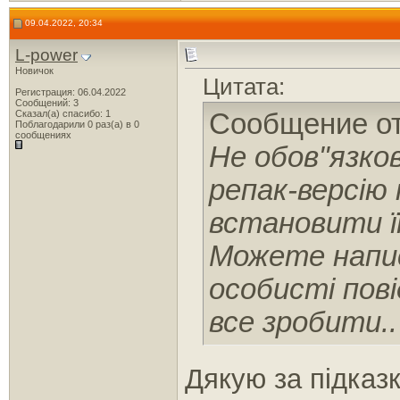
09.04.2022, 20:34
L-power
Новичок
Цитата:
Регистрация: 06.04.2022
Сообщений: 3
Сказал(а) спасибо: 1
Сообщение о
Поблагодарили 0 раз(а) в 0
сообщениях
Не обов"язко
репак-версію 
встановити її
Можете напис
особисті пов
все зробити..
Дякую за підказ