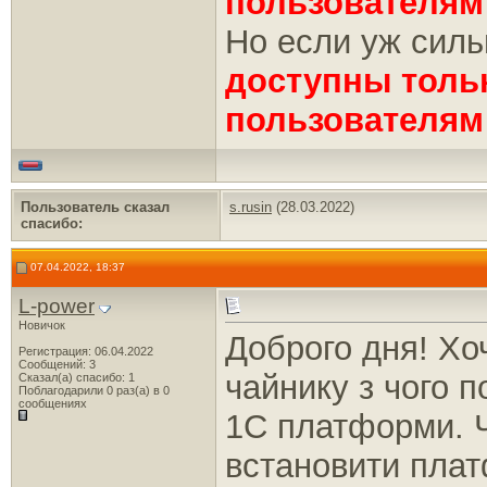
пользователям
Но если уж силь
доступны толь
пользователям
Пользователь сказал
s.rusin
(28.03.2022)
cпасибо:
07.04.2022, 18:37
L-power
Новичок
Доброго дня! Хо
Регистрация: 06.04.2022
Сообщений: 3
чайнику з чого 
Сказал(а) спасибо: 1
Поблагодарили 0 раз(а) в 0
сообщениях
1С платформи. Ч
встановити пла