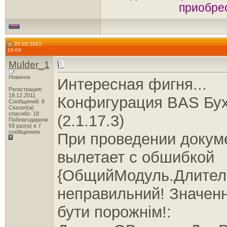
приобрес
25.03.2022,
16:09
Mulder_1
Новичок
Интересная фигня...
Регистрация:
19.12.2011
Конфигурация BAS Бух
Сообщений: 8
Сказал(а)
спасибо: 18
(2.1.17.3)
Поблагодарили
59 раз(а) в 7
сообщениях
При проведении докум
вылетает с обшибкой
{ОбщийМодуль.Длитель
неправильний! Значенн
бути порожнім!: