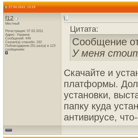
27.04.2022, 13:19
f12
Местный
Цитата:
Регистрация: 07.02.2011
Адрес: Украина
Сообщений: 449
Сообщение о
Сказал(а) спасибо: 192
Поблагодарили 251 раз(а) в 123
сообщениях
У меня стоит
Скачайте и уста
платформы. Дол
установки, выста
папку куда уста
антивирусе, что