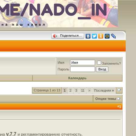
Поделиться…
Имя
Запомнить?
Пароль
Календарь
Страница 1 из 13
1
2
3
11
>
Последняя
»
Опции темы
#
1
v.7.7
ана
и регламентированную отчетность.