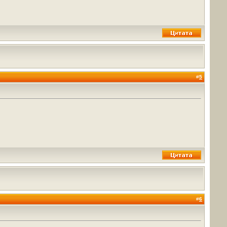
#
5
#
6