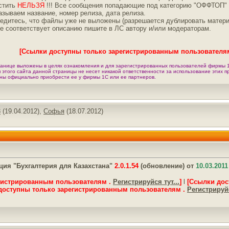
остить
НЕЛЬЗЯ
!!! Все сообщения попадающие под категорию "ОФФТОП" 
азываем название, номер релиза, дата релиза.
едитесь, что файлы уже не выложены (разрешается дублировать материа
не соответствует описанию пишите в ЛС автору и/или модераторам.
[Ссылки доступны только зарегистрированным пользователя
анице выложены в целях ознакомления и для зарегистрированных пользователей фирмы 1
я этого сайта данной страницы не несет никакой ответственности за использование этих 
ны официально приобрести ее у фирмы 1С или ее партнеров.
8
(19.04.2012),
Софья
(18.07.2012)
ия "Бухгалтерия для Казахстана"
2.0.1.54
(обновление) от
10.03.2011
гистрированным пользователям .
Регистрируйся тут...
]
l
[Ссылки дос
доступны только зарегистрированным пользователям .
Регистрируйс