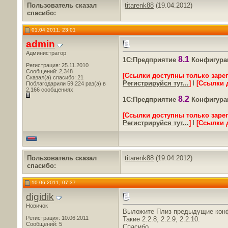
Пользователь сказал
titarenk88
(19.04.2012)
cпасибо:
01.04.2011, 23:01
admin
Администратор
8.1
1С:Предприятие
Конфигурац
Регистрация: 25.11.2010
Сообщений: 2,348
[Ссылки доступны только заре
Сказал(а) спасибо: 21
Регистрируйся тут...
]
l
[Ссылки 
Поблагодарили 59,224 раз(а) в
2,166 сообщениях
8.2
1С:Предприятие
Конфигурац
[Ссылки доступны только заре
Регистрируйся тут...
]
l
[Ссылки 
Пользователь сказал
titarenk88
(19.04.2012)
cпасибо:
10.06.2011, 07:37
digidik
Новичок
Выложите Плиз предыдущие конфи
Регистрация: 10.06.2011
Такие 2.2.8, 2.2.9, 2.2.10.
Сообщений: 5
Спасибо.