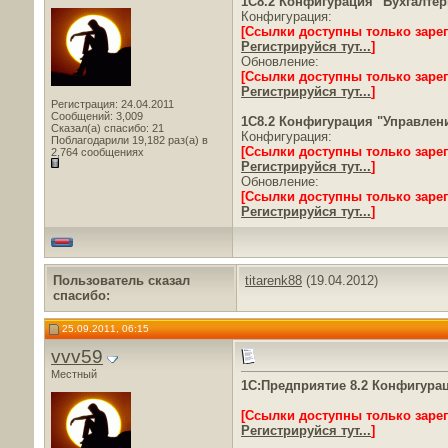
1С8.2 Конфигурация "Бухгалтерия
Конфигурация:
[Ссылки доступны только заре
Регистрируйся тут...
]
Обновление:
[Ссылки доступны только заре
Регистрируйся тут...
]
Регистрация: 24.04.2011
Сообщений: 3,009
1C8.2 Конфигурация "Управление
Сказал(а) спасибо: 21
Конфигурация:
Поблагодарили 19,182 раз(а) в
[Ссылки доступны только заре
2,764 сообщениях
Регистрируйся тут...
]
Обновление:
[Ссылки доступны только заре
Регистрируйся тут...
]
Пользователь сказал
titarenk88
(19.04.2012)
cпасибо:
25.09.2011, 06:15
vvv59
Местный
1С:Предприятие 8.2 Конфигураци
[Ссылки доступны только заре
Регистрируйся тут...
]