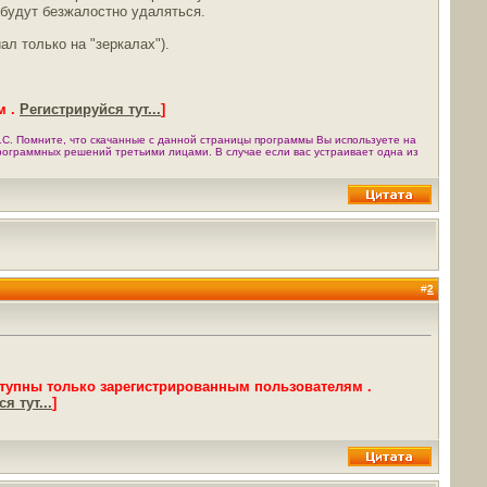
будут безжалостно удаляться.
л только на "зеркалах").
м .
Регистрируйся тут...
]
С. Помните, что скачанные с данной страницы программы Вы используете на
программных решений третьими лицами. В случае если вас устраивает одна из
#
2
тупны только зарегистрированным пользователям .
я тут...
]