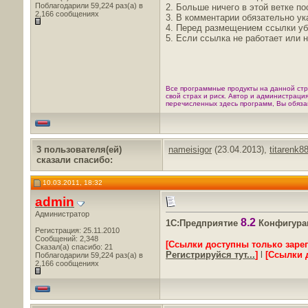
Поблагодарили 59,224 раз(а) в
2. Больше ничего в этой ветке п
2,166 сообщениях
3. В комментарии обязательно ук
4. Перед размещением ссылки уб
5. Если ссылка не работает или 
Все программные продукты на данной стр
свой страх и риск. Автор и администраци
перечисленных здесь программ, Вы обяза
3 пользователя(ей)
nameisigor
(23.04.2013),
titarenk8
сказали cпасибо:
10.03.2011, 18:32
admin
Администратор
8.2
1С:Предприятие
Конфигурац
Регистрация: 25.11.2010
Сообщений: 2,348
[Ссылки доступны только заре
Сказал(а) спасибо: 21
Регистрируйся тут...
]
l
[Ссылки 
Поблагодарили 59,224 раз(а) в
2,166 сообщениях