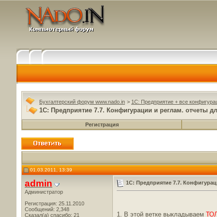
Бухгалтерский форум www.nado.in
>
1C: Предприятие + все конфигура
1С: Предприятие 7.7. Конфигурации и реглам. отчеты дл
Регистрация
01.03.2011, 13:39
admin
1С: Предприятие 7.7. Конфигураци
Администратор
Регистрация: 25.11.2010
Сообщений: 2,348
1. В этой ветке выкладываем
ТО
Сказал(а) спасибо: 21