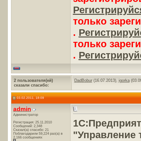
Регистрируйся
только зарег
.
Регистрируйс
только зарег
.
Регистрируйс
2 пользователя(ей)
DadBobur
(16.07.2013),
igorka
(03.0
сказали cпасибо:
03.02.2011, 18:09
admin
Администратор
1С:Предприя
Регистрация: 25.11.2010
Сообщений: 2,348
Сказал(а) спасибо: 21
"Управление 
Поблагодарили 59,224 раз(а) в
2,166 сообщениях