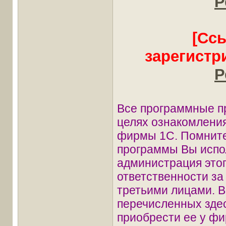
Р
[Сс
зарегистр
Р
Все программные п
целях ознакомления
фирмы 1С. Помните
программы Вы испол
администрация этог
ответственности з
третьими лицами. В
перечисленных зде
приобрести ее у фи