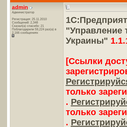
admin
Администратор
1С:Предприя
Регистрация: 25.11.2010
Сообщений: 2,348
Сказал(а) спасибо: 21
"Управление 
Поблагодарили 59,224 раз(а) в
2,166 сообщениях
Украины"
1.1.
[Ссылки дост
зарегистриро
Регистрируйся
только зарег
.
Регистрируйс
только зарег
.
Регистрируйс