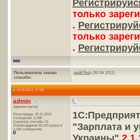
Регистрируйся
только зарег
.
Регистрируйс
только зарег
.
Регистрируйс
Пользователь сказал
audit7buh
(30.04.2011)
cпасибо:
16.01.2011, 17:56
admin
Администратор
1С:Предприя
Регистрация: 25.11.2010
Сообщений: 2,348
Сказал(а) спасибо: 21
"Зарплата и 
Поблагодарили 59,224 раз(а) в
2,166 сообщениях
Украины"
2.1.