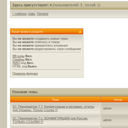
Здесь присутствуют: 4
(пользователей: 3 , гостей: 1)
i_rodionov
,
matu
,
Torment
Ваши права в разделе
Вы
не можете
создавать новые темы
Вы
не можете
отвечать в темах
Вы
не можете
прикреплять вложения
Вы
не можете
редактировать свои сообщения
BB коды
Вкл.
Смайлы
Вкл.
[IMG]
код
Вкл.
HTML код
Выкл.
Правила форума
Похожие темы
Тема
Автор
1С: Предприятие 7.7. Конфигурации и регламен. отчеты
admin
для Украины. Только ссылки !!!
1С: Предприятие 7.х. КОНФИГУРАЦИИ для России.
admin
ТОЛЬКО ССЫЛКИ !!!