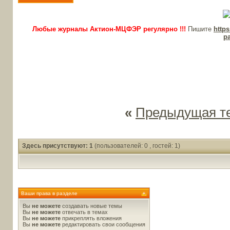
Любые журналы Актион-МЦФЭР регулярно !!!
Пишите
http
p
«
Предыдущая т
Здесь присутствуют: 1
(пользователей: 0 , гостей: 1)
Ваши права в разделе
Вы
не можете
создавать новые темы
Вы
не можете
отвечать в темах
Вы
не можете
прикреплять вложения
Вы
не можете
редактировать свои сообщения