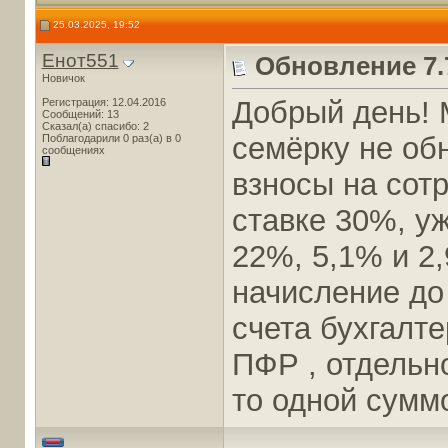
25.03.2025, 19:52
Енот551
Обновление 7.
Новичок
Добрый день! М
Регистрация: 12.04.2016
Сообщений: 13
Сказал(а) спасибо: 2
семёрку не об
Поблагодарили 0 раз(а) в 0
сообщениях
взносы на сот
ставке 30%, у
22%, 5,1% и 2
начисление до
счета бухгалт
ПФР , отдельн
то одной суммо