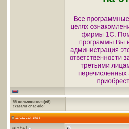
Все программные
целях ознакомлени
фирмы 1С. Пом
программы Вы ис
администрация это
ответственности з
третьими лицам
перечисленных 
приобрест
55 пользователя(ей)
сказали cпасибо:
11.02.2013, 15:58
ajnbyf