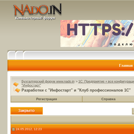
Главная
Бухгалтерский форум www.nado.in
>
1C: Предприятие + все конфигураци
"Инфостарт"
Разработки с "Инфостарт" и "Клуб профессионалов 1С"
Регистрация
Справка
24.05.2012, 12:23