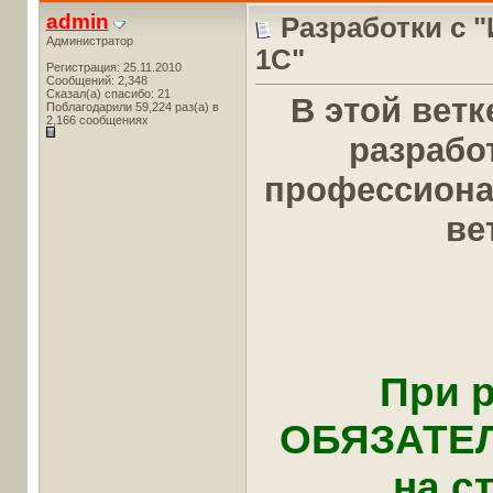
admin
Разработки с 
Администратор
1С"
Регистрация: 25.11.2010
Сообщений: 2,348
Сказал(а) спасибо: 21
В этой вет
Поблагодарили 59,224 раз(а) в
2,166 сообщениях
разрабо
профессионал
ве
При 
ОБЯЗАТЕЛ
на с