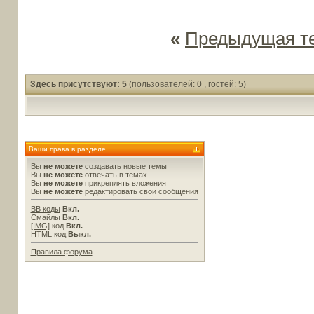
«
Предыдущая т
Здесь присутствуют: 5
(пользователей: 0 , гостей: 5)
Ваши права в разделе
Вы
не можете
создавать новые темы
Вы
не можете
отвечать в темах
Вы
не можете
прикреплять вложения
Вы
не можете
редактировать свои сообщения
BB коды
Вкл.
Смайлы
Вкл.
[IMG]
код
Вкл.
HTML код
Выкл.
Правила форума