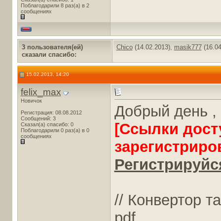
Поблагодарили 8 раз(а) в 2
сообщениях
3 пользователя(ей)
Chico
(14.02.2013),
masik777
(16.04
сказали cпасибо:
15.02.2013, 14:20
felix_max
Новичок
Добрый день ,
Регистрация: 08.08.2012
Сообщений: 3
[Ссылки дост
Сказал(а) спасибо: 0
Поблагодарили 0 раз(а) в 0
сообщениях
зарегистриро
Регистрируйся
// Конвертор т
pdf