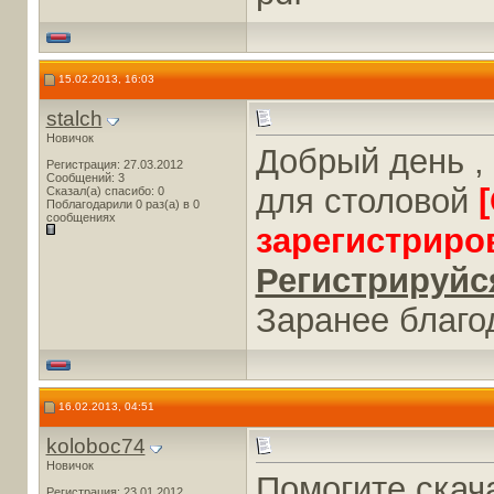
15.02.2013, 16:03
stalch
Новичок
Добрый день ,
Регистрация: 27.03.2012
Сообщений: 3
для столовой
Сказал(а) спасибо: 0
Поблагодарили 0 раз(а) в 0
сообщениях
зарегистриро
Регистрируйся
Заранее благо
16.02.2013, 04:51
koloboc74
Новичок
Помогите скач
Регистрация: 23.01.2012