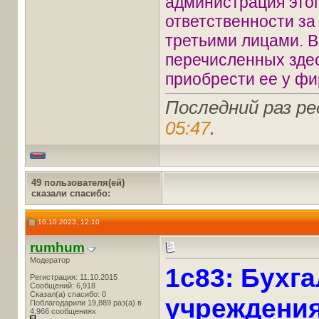
администрация этог
ответственности з
третьими лицами. В
перечисленных зде
приобрести ее у фи
Последний раз ре
05:47
.
49 пользователя(ей)
сказали cпасибо:
16.10.2023, 12:10
rumhum
Модератор
1c83: Бухг
Регистрация: 11.10.2015
Сообщений: 6,918
Сказал(а) спасибо: 0
учреждения,
Поблагодарили 19,889 раз(а) в
4,966 сообщениях