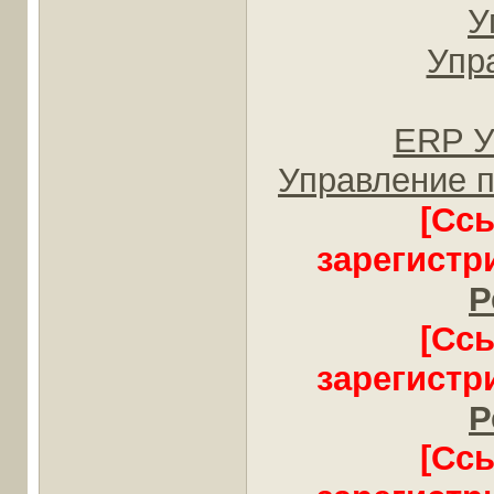
У
Упр
ERP У
Управление 
[Сс
зарегистр
Р
[Сс
зарегистр
Р
[Сс