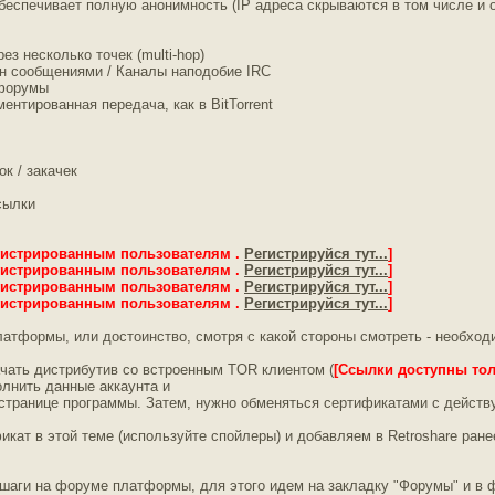
беспечивает полную анонимность (IP адреса скрываются в том числе и о
з несколько точек (multi-hop)
ен сообщениями / Каналы наподобие IRC
форумы
нтированная передача, как в BitTorrent
к / закачек
сылки
гистрированным пользователям .
Регистрируйся тут...
]
гистрированным пользователям .
Регистрируйся тут...
]
гистрированным пользователям .
Регистрируйся тут...
]
гистрированным пользователям .
Регистрируйся тут...
]
латформы, или достоинство, смотря с какой стороны смотреть - необхо
ачать дистрибутив cо встроенным TOR клиентом (
[Ссылки доступны то
полнить данные аккаунта и
 странице программы. Затем, нужно обменяться сертификатами с дейст
икат в этой теме (используйте спойлеры) и добавляем в Retroshare ра
аги на форуме платформы, для этого идем на закладку "Форумы" и в фо