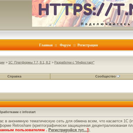
Главная
::
Форум
::
Регистрация
ции
>
1C: Платформы 7.7, 8.1, 8.2
>
Разработки с "Инфостарт"
Справка
Сообщество
бработками с infostart
с в анонимную тематическую сеть для обмена всем, что касается 1С (inf
тформе Retroshare (криптографически защищенная децентрализованая 
ованным пользователям .
Регистрируйся тут...
]
),