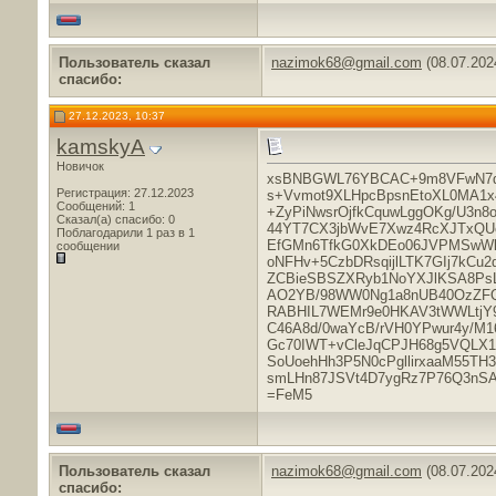
Пользователь сказал
nazimok68@gmail.com
(08.07.202
cпасибо:
27.12.2023, 10:37
kamskyA
Новичок
xsBNBGWL76YBCAC+9m8VFwN7dF
Регистрация: 27.12.2023
s+Vvmot9XLHpcBpsnEtoXL0MA1x4
Сообщений: 1
+ZyPiNwsrOjfkCquwLggOKg/U3n8
Сказал(а) спасибо: 0
44YT7CX3jbWvE7Xwz4RcXJTxQUc
Поблагодарили 1 раз в 1
EfGMn6TfkG0XkDEo06JVPMSwWk
сообщении
oNFHv+5CzbDRsqijlLTK7GIj7kC
ZCBieSBSZXRyb1NoYXJlKSA8Ps
AO2YB/98WW0Ng1a8nUB40OzZFQG
RABHIL7WEMr9e0HKAV3tWWLtjY9
C46A8d/0waYcB/rVH0YPwur4y/M
Gc70IWT+vCleJqCPJH68g5VQLX1
SoUoehHh3P5N0cPgllirxaaM55TH3
smLHn87JSVt4D7ygRz7P76Q3nS
=FeM5
Пользователь сказал
nazimok68@gmail.com
(08.07.202
cпасибо: