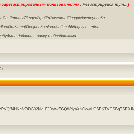
о зарегистрированным пользователям .
Регистрируйся тут...
]
@luc7iez2mmutv7ikpgxo2q b2tn7dwearve72gqqoivkwmeycbu5q
hqdkxoj3m5imng63cejuee5 xpkxodsb2sasbb5pqelyxzsmfva
е забудьте добавить папку с обработками ...
4)
QzPVQ/f4HKhfk7rDG02Nv+FJ0twwEGQWdyaXN0kwaLGSPKTVGSBgTSE9 