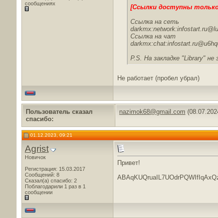
сообщениях
[Ссылки доступны тольк
Ссылка на сеть
darkmx:network:infostart.ru
Ссылка на чат
darkmx:chat:infostart.ru@u6
P.S. На закладке "Library" н
Не работает (пробел убрал)
Пользователь сказал
nazimok68@gmail.com
(08.07.202
cпасибо:
01.12.2023, 09:21
Agrist
Новичок
Привет!
Регистрация: 15.03.2017
Сообщений: 8
ABAqKUQruaIL7UOdrPQWIfIqAx
Сказал(а) спасибо: 2
Поблагодарили 1 раз в 1
сообщении