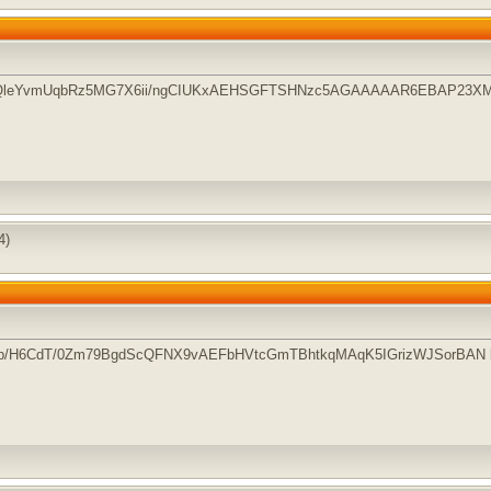
QleYvmUqbRz5MG7X6ii/ngCIUKxAEHSGFTSHNzc5AGAAAAAR6EBAP23X
4)
l2p/H6CdT/0Zm79BgdScQFNX9vAEFbHVtcGmTBhtkqMAqK5IGrizWJSorBAN