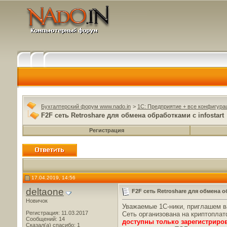
Бухгалтерский форум www.nado.in
>
1C: Предприятие + все конфигура
F2F сеть Retroshare для обмена обработками с infostart
Регистрация
17.04.2019, 14:56
deltaone
F2F сеть Retroshare для обмена о
Новичок
Уважаемые 1С-ники, приглашем ва
Регистрация: 11.03.2017
Сеть организована на криптопла
Сообщений: 14
доступны только зарегистрир
Сказал(а) спасибо: 1