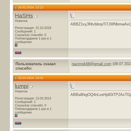
10.02.2024, 22:22
HaSHs
Новичок
ABBZ1xy3NtvbbnpTl7JWNbmwAx
Регистрация: 15.10.2018
Сообщений: 1
Сказал(а) спасибо: 0
Поблагодарили 1 раз в 1
сообщении
Пользователь сказал
nazimok68@gmail.com
(08.07.202
cпасибо:
16.04.2024, 16:01
lumpi
Новичок
ABBa8higOQ4nLxeHjdI0iTP2AxT
Регистрация: 13.03.2013
Сообщений: 1
Сказал(а) спасибо: 0
Поблагодарили 1 раз в 1
сообщении