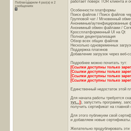
работает поверх TOR клиента и о
Поблагодарили 4 раз(а) в 2
сообщениях
Особенности платформы
Поиск файлов / Поиск файлов чере
Групповой чат / Мгновенный обм
Анонимные/аутенфицированные 
Анонимный обмен файлами / Сегме
Кроссплатформенный UI на Qt
Полная децентрализация
Обзор всех общих файлов
Несколько одновременных загрузо
Поддержка плагинов
Добавление загрузок через веб-с
Подробнее можно почитать тут:
[Ссылки доступны только заре
[Ссылки доступны только заре
[Ссылки доступны только заре
[Ссылки доступны только заре
Единственный недостаток этой п
Для начала работы требуется ск
тут...
]
), запустить программу, за
получить сертификат на главной
Для этого публикуем свой сертиф
и добавляем новые сертификаты.
Желательно продублировать эти ш