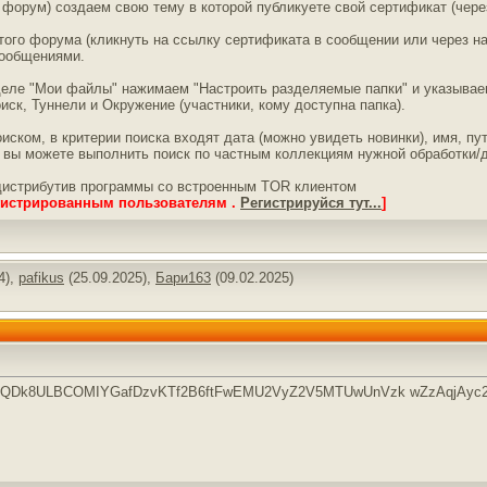
т форум) создаем свою тему в которой публикуете свой сертификат (чер
ого форума (кликнуть на ссылку сертификата в сообщении или через на
ообщениями.
деле "Мои файлы" нажимаем "Настроить разделяемые папки" и указываем
иск, Туннели и Окружение (участники, кому доступна папка).
ом, в критерии поиска входят дата (можно увидеть новинки), имя, пут
вы можете выполнить поиск по частным коллекциям нужной обработки/д
дистрибутив программы со встроенным TOR клиентом
гистрированным пользователям .
Регистрируйся тут...
]
4),
pafikus
(25.09.2025),
Бари163
(09.02.2025)
QDk8ULBCOMIYGafDzvKTf2B6ftFwEMU2VyZ2V5MTUwUnVzk wZzAqjAyc