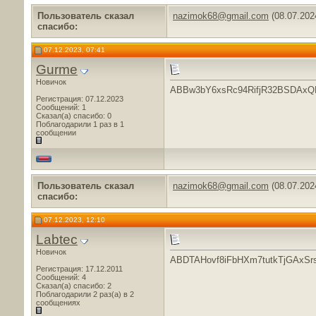
Пользователь сказал
nazimok68@gmail.com
(08.07.202
cпасибо:
07.12.2023, 07:41
Gurme
Новичок
ABBw3bY6xsRc94RifjR32BSDAx
Регистрация: 07.12.2023
Сообщений: 1
Сказал(а) спасибо: 0
Поблагодарили 1 раз в 1
сообщении
Пользователь сказал
nazimok68@gmail.com
(08.07.202
cпасибо:
07.12.2023, 12:10
Labtec
Новичок
ABDTAHovf8iFbHXm7tutkTjGAxS
Регистрация: 17.12.2011
Сообщений: 4
Сказал(а) спасибо: 2
Поблагодарили 2 раз(а) в 2
сообщениях