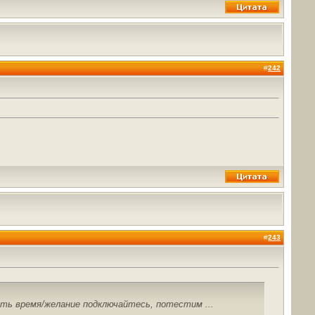
#
242
#
243
есть время/желание подключайтесь, потестим ...