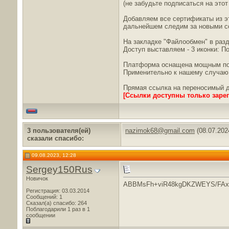
(не забудьте подписаться на это
Добавляем все сертификаты из эт
дальнейшем следим за новыми с
На закладке "Файлообмен" в раз
Доступ выставляем - 3 иконки: По
Платформа оснащена мощным поиск
Применительно к нашему случаю 
Прямая ссылка на переносимый 
[Ссылки доступны только заре
3 пользователя(ей)
nazimok68@gmail.com
(08.07.202
сказали cпасибо:
09.08.2023, 12:28
Sergey150Rus
Новичок
ABBMsFh+viR48kgDKZWEYS/FAx
Регистрация: 03.03.2014
Сообщений: 1
Сказал(а) спасибо: 264
Поблагодарили 1 раз в 1
сообщении