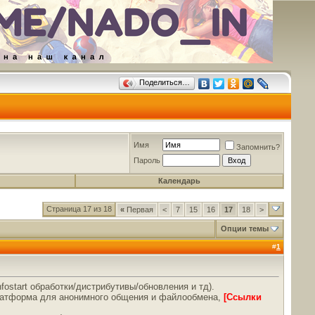
Поделиться…
Имя
Запомнить?
Пароль
Календарь
Страница 17 из 18
«
Первая
<
7
15
16
17
18
>
Опции темы
#
1
ostart обработки/дистрибутивы/обновления и тд).
платформа для анонимного общения и файлообмена,
[Ссылки