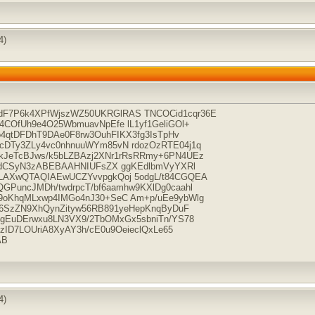
4)
7P6k4XPfWjszWZ50UKRGlRAS TNCOCid1cqr36E
COfUh9e4O25WbmuavNpEfe lL1yf1GeliGOl+
o4qtDFDhT9DAe0F8rw3OuhFIKX3fg3IsTpHv
DTy3ZLy4vc0nhnuuWYm85vN rdozOzRTE04j1q
JeTcBJws/k5bLZBAzj2XNr1rRsRRmy+6PN4UEz
u2dCSyN3zABEBAAHNIUFsZX ggKEdlbmVyYXRl
LAXwQTAQIAEwUCZYvvpgkQoj 5odgL/t84CGQEA
PuncJMDh/twdrpcT/bf6aamhw9KXlDg0caahl
oKhqMLxwp4IMGo4nJ30+SeC Am+p/uEe9ybWlg
16SzZN9XhQynZityw56RB891yeHepKnqByDuF
gEuDErwxu8LN3VX9/2TbOMxGx5sbniTn/YS78
zID7LOUriA8XyAY3h/cE0u9OeieclQxLe65
AB
4)