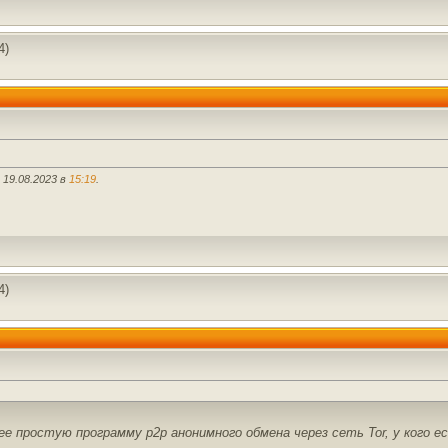
4)
 19.08.2023 в
15:19
.
4)
ее простую программу p2p анонимного обмена через сеть Tor, у кого 