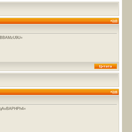
#
245
zBBAMzU9U=
#
246
LqAvBAPHPh4=