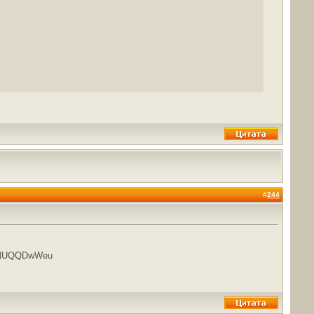
#
244
lNUQQDwWeu