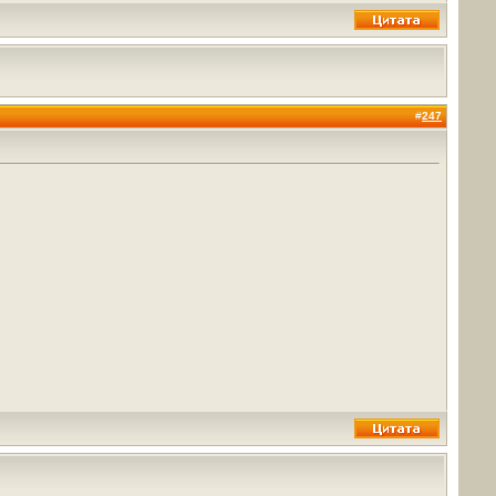
#
247