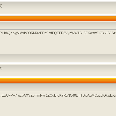
4)
QPHbbQKplgVMxkCORMXdFRq9 xfFQEFR3VybWWTBiI3EKwswZIGYxISJS
4)
rsjEwUFP+7jwzbAXVZommPw 1ZQgEI0K7RgNC40LmTBioAqMCgL5IGkwLb