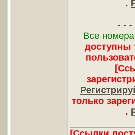
.
- - - 
Все номера
доступны 
пользоват
[Сс
зарегистр
Регистрируй
только заре
.
____________
[Ссылки дост