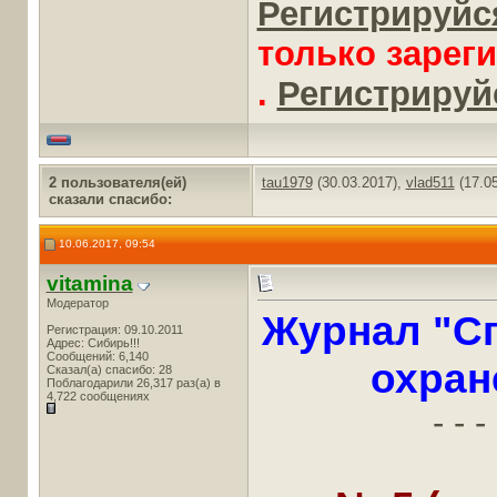
Регистрируйся
только зарег
.
Регистрируйс
2 пользователя(ей)
tau1979
(30.03.2017),
vlad511
(17.05
сказали cпасибо:
10.06.2017, 09:54
vitamina
Модератор
Журнал "Сп
Регистрация: 09.10.2011
Адрес: Сибирь!!!
Сообщений: 6,140
охран
Сказал(а) спасибо: 28
Поблагодарили 26,317 раз(а) в
4,722 сообщениях
- - - 