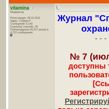
vitamina
Модератор
Журнал "Сп
Регистрация: 09.10.2011
Адрес: Сибирь!!!
Сообщений: 6,140
охран
Сказал(а) спасибо: 28
Поблагодарили 26,317 раз(а) в
4,722 сообщениях
- - - 
№ 7 (июл
доступны 
пользоват
[Сс
зарегистр
Регистрируй