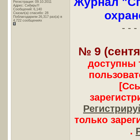
Журнал "Сп
Регистрация: 09.10.2011
Адрес: Сибирь!!!
Сообщений: 6,140
охран
Сказал(а) спасибо: 28
Поблагодарили 26,317 раз(а) в
4,722 сообщениях
- - - 
№ 9 (сентя
доступны 
пользоват
[Сс
зарегистр
Регистрируй
только заре
.