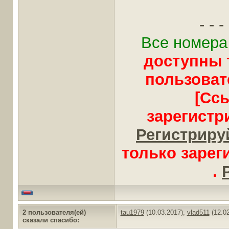
- - - 
Все номера
доступны 
пользоват
[Сс
зарегистр
Регистрируй
только заре
.
2 пользователя(ей)
tau1979
(10.03.2017),
vlad511
(12.02
сказали cпасибо: