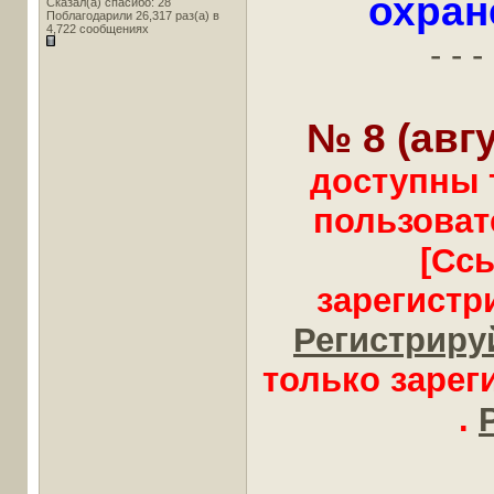
охран
Сказал(а) спасибо: 28
Поблагодарили 26,317 раз(а) в
4,722 сообщениях
- - - 
№ 8 (авгу
доступны 
пользоват
[Сс
зарегистр
Регистрируй
только заре
.