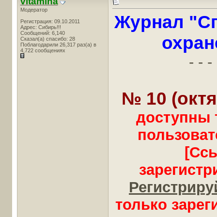
vitamina
Модератор
Журнал "Сп
Регистрация: 09.10.2011
Адрес: Сибирь!!!
Сообщений: 6,140
охран
Сказал(а) спасибо: 28
Поблагодарили 26,317 раз(а) в
4,722 сообщениях
- - - 
№ 10 (октя
доступны 
пользоват
[Сс
зарегистр
Регистрируй
только заре