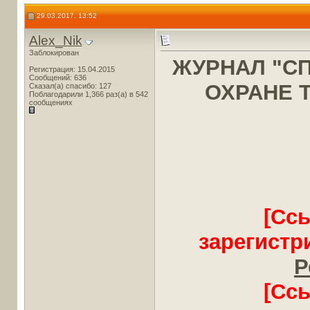
29.03.2017, 13:52
Alex_Nik
Заблокирован
ЖУРНАЛ "С
Регистрация: 15.04.2015
Сообщений: 636
ОХРАНЕ Т
Сказал(а) спасибо: 127
Поблагодарили 1,366 раз(а) в 542
сообщениях
[Сс
зарегистр
Р
[Сс