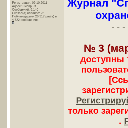
Журнал "Сп
Регистрация: 09.10.2011
Адрес: Сибирь!!!
Сообщений: 6,140
охран
Сказал(а) спасибо: 28
Поблагодарили 26,317 раз(а) в
4,722 сообщениях
- - - 
№ 3 (мар
доступны 
пользоват
[Сс
зарегистр
Регистрируй
только заре
.