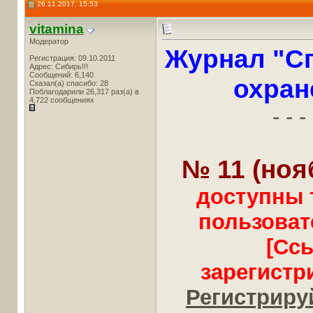
26.11.2017, 15:53
vitamina
Модератор
Журнал "Сп
Регистрация: 09.10.2011
Адрес: Сибирь!!!
Сообщений: 6,140
охран
Сказал(а) спасибо: 28
Поблагодарили 26,317 раз(а) в
4,722 сообщениях
- - - 
№ 11 (ноя
доступны 
пользоват
[Сс
зарегистр
Регистрируй