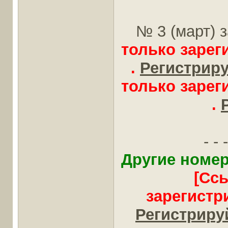
№ 3 (март) з
только заре
.
Регистрируй
только заре
.
- - -
Другие номер
[Сс
зарегистр
Регистрируй