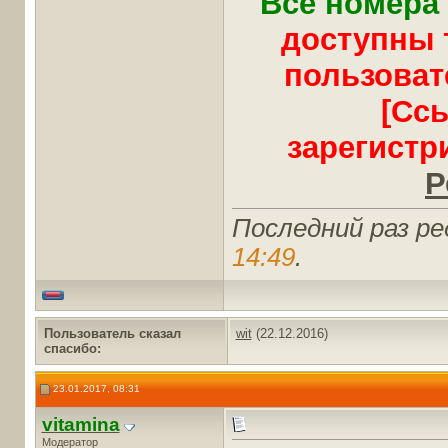
Все номера
доступны 
пользоват
[Сс
зарегистр
Р
Последний раз ре
14:49
.
Пользователь сказал
wit
(22.12.2016)
cпасибо:
23.01.2017, 08:31
vitamina
Модератор