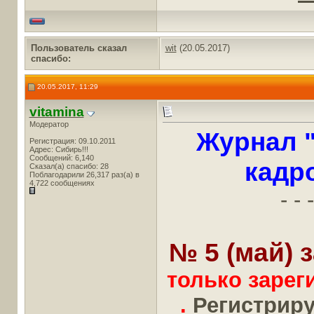
Пользователь сказал
wit
(20.05.2017)
cпасибо:
20.05.2017, 11:29
vitamina
Модератор
Журнал 
Регистрация: 09.10.2011
Адрес: Сибирь!!!
Сообщений: 6,140
кадр
Сказал(а) спасибо: 28
Поблагодарили 26,317 раз(а) в
4,722 сообщениях
- - -
№ 5 (май) з
только заре
.
Регистрируй