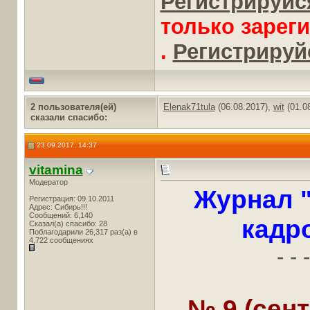
Регистрируйся
только зарег
.
Регистрируйс
2 пользователя(ей)
Elenak71tula
(06.08.2017),
wit
(01.0
сказали cпасибо:
23.09.2017, 14:37
vitamina
Модератор
Журнал 
Регистрация: 09.10.2011
Адрес: Сибирь!!!
Сообщений: 6,140
кадр
Сказал(а) спасибо: 28
Поблагодарили 26,317 раз(а) в
4,722 сообщениях
- - -
№ 9 (сент