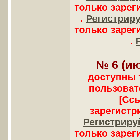
только заре
.
Регистрируй
только заре
.
№ 6 (ию
доступны 
пользоват
[Сс
зарегистр
Регистрируй
только заре