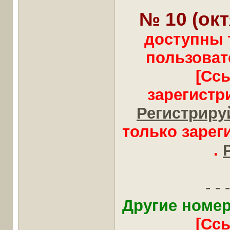
№ 10 (окт
доступны 
пользоват
[Сс
зарегистр
Регистрируй
только заре
.
- - -
Другие номер
[Сс