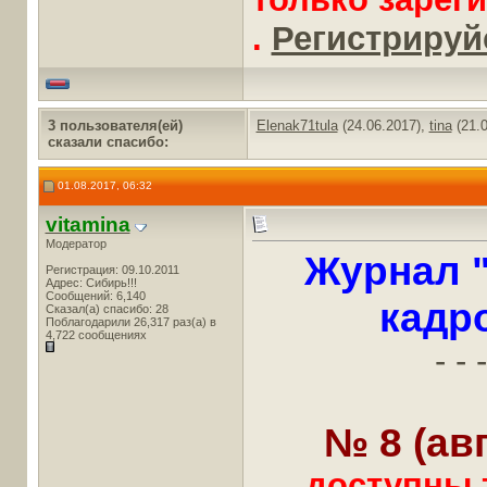
.
Регистрируйс
3 пользователя(ей)
Elenak71tula
(24.06.2017),
tina
(21.0
сказали cпасибо:
01.08.2017, 06:32
vitamina
Модератор
Журнал 
Регистрация: 09.10.2011
Адрес: Сибирь!!!
Сообщений: 6,140
кадр
Сказал(а) спасибо: 28
Поблагодарили 26,317 раз(а) в
4,722 сообщениях
- - -
№ 8 (авг
доступны 