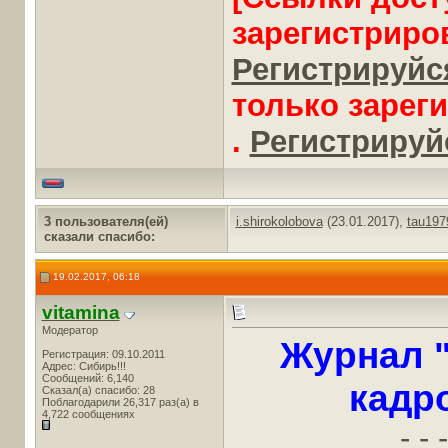
зарегистриро
Регистрируйся
только зарег
.
Регистрируйс
3 пользователя(ей)
i.shirokolobova
(23.01.2017),
tau197
сказали cпасибо:
19.02.2017, 06:18
vitamina
Модератор
Журнал 
Регистрация: 09.10.2011
Адрес: Сибирь!!!
Сообщений: 6,140
кадр
Сказал(а) спасибо: 28
Поблагодарили 26,317 раз(а) в
4,722 сообщениях
- - -