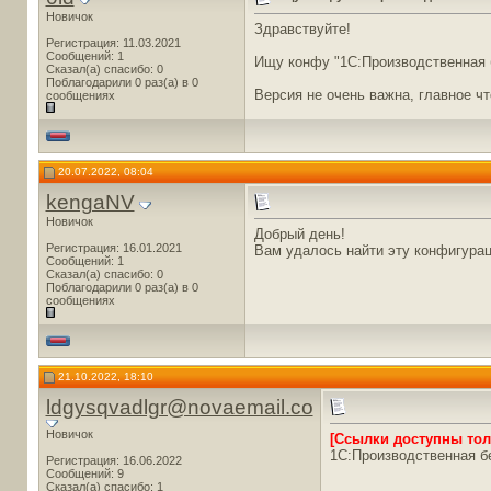
Новичок
Здравствуйте!
Регистрация: 11.03.2021
Сообщений: 1
Ищу конфу "1С:Производственная б
Сказал(а) спасибо: 0
Поблагодарили 0 раз(а) в 0
Версия не очень важна, главное чт
сообщениях
20.07.2022, 08:04
kengaNV
Новичок
Добрый день!
Регистрация: 16.01.2021
Вам удалось найти эту конфигура
Сообщений: 1
Сказал(а) спасибо: 0
Поблагодарили 0 раз(а) в 0
сообщениях
21.10.2022, 18:10
ldgysqvadlgr@novaemail.co
Новичок
[Ссылки доступны то
1С:Производственная б
Регистрация: 16.06.2022
Сообщений: 9
Сказал(а) спасибо: 1