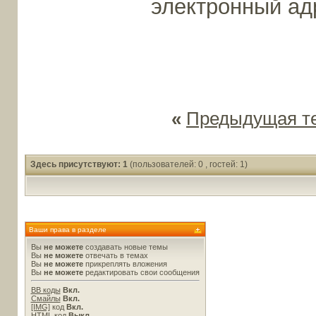
электронный а
«
Предыдущая т
Здесь присутствуют: 1
(пользователей: 0 , гостей: 1)
Ваши права в разделе
Вы
не можете
создавать новые темы
Вы
не можете
отвечать в темах
Вы
не можете
прикреплять вложения
Вы
не можете
редактировать свои сообщения
BB коды
Вкл.
Смайлы
Вкл.
[IMG]
код
Вкл.
HTML код
Выкл.