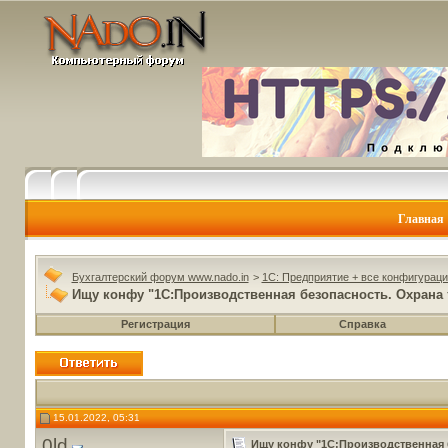
Главная
Бухгалтерский форум www.nado.in
>
1C: Предприятие + все конфигураци
Ищу конфу "1С:Производственная безопасность. Охрана 
Регистрация
Справка
15.01.2022, 05:31
0ld
Ищу конфу "1С:Производственная б