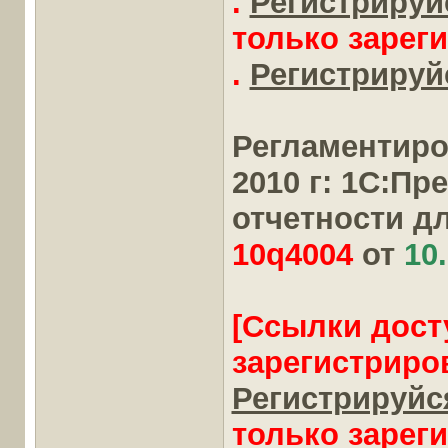
.
Регистрируйс
только зарег
.
Регистрируйс
Регламентиро
2010 г: 1С:П
отчетности д
10q4004
от
10
[Ссылки дост
зарегистриро
Регистрируйся
только зарег