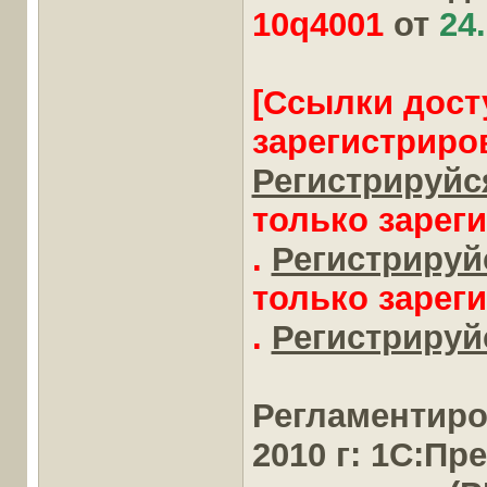
10q4001
от
24
[Ссылки дост
зарегистриро
Регистрируйся
только зарег
.
Регистрируйс
только зарег
.
Регистрируйс
Регламентиро
2010 г: 1С:П