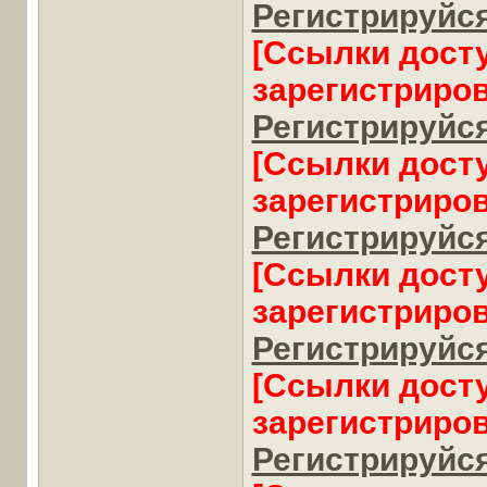
Регистрируйся 
[Ссылки дост
зарегистриро
Регистрируйся 
[Ссылки дост
зарегистриро
Регистрируйся 
[Ссылки дост
зарегистриро
Регистрируйся 
[Ссылки дост
зарегистриро
Регистрируйся 