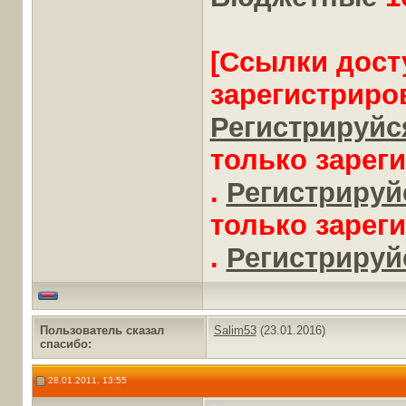
[Ссылки дост
зарегистриро
Регистрируйся
только зарег
.
Регистрируйс
только зарег
.
Регистрируйс
Пользователь сказал
Salim53
(23.01.2016)
cпасибо:
28.01.2011, 13:55