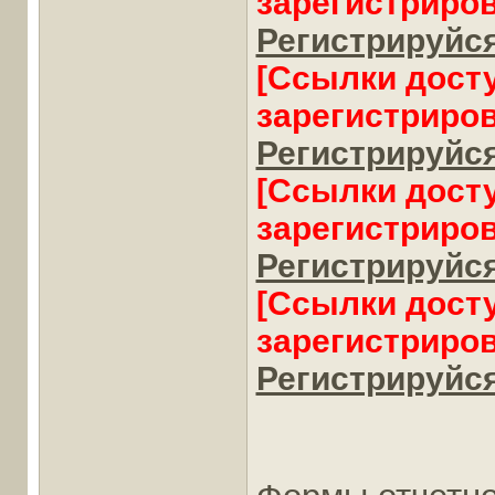
зарегистриро
Регистрируйся 
[Ссылки дост
зарегистриро
Регистрируйся 
[Ссылки дост
зарегистриро
Регистрируйся 
[Ссылки дост
зарегистриро
Регистрируйся 