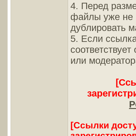
4. Перед разм
файлы уже не
дублировать ма
5. Если ссылка
соответствует
или модератор
[Сс
зарегистр
Р
[Ссылки дост
зарегистриро