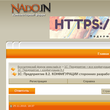
Главная
Бухгалтерский форум www.nado.in
>
1C: Предприятие + все конфигураци
1C: Предприятие + конфигурации 8.2
1С: Предприятие 8.2. КОНФИГУРАЦИИ сторонних разрабо
Регистрация
Справка
Стран
25.11.2010, 18:37