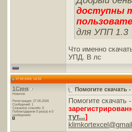
Добрый день
доступны 
пользовате
для УПП 1.3
Что именно скачать
УПД. В лс
27.05.2026, 14:33
1Синк
Помогите скачать -
Новичок
Помогите скачать 
Регистрация: 27.05.2026
Сообщений: 1
зарегистрирован
Сказал(а) спасибо: 0
Поблагодарили 0 раз(а) в 0
тут...
]
сообщениях
klimkortexcel@gmai