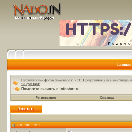
Главная
Бухгалтерский форум www.nado.in
>
1C: Предприятие + все конфигураци
"Инфостарт"
Помогите скачать с infostart.ru
Регистрация
Справка
06.05.2026, 12:35