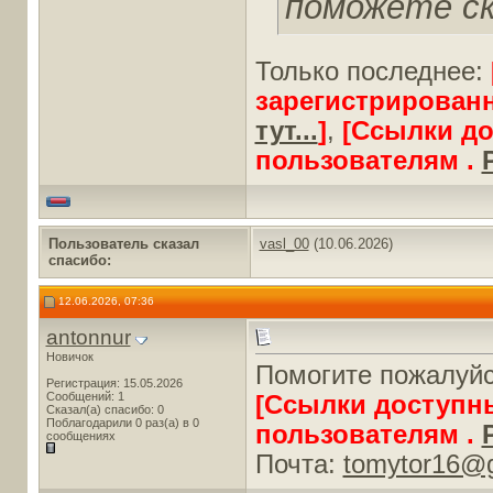
поможете с
Только последнее:
зарегистрирован
тут...
]
,
[Ссылки д
пользователям .
Пользователь сказал
vasl_00
(10.06.2026)
cпасибо:
12.06.2026, 07:36
antonnur
Новичок
Помогите пожалуйс
Регистрация: 15.05.2026
Сообщений: 1
[Ссылки доступн
Сказал(а) спасибо: 0
Поблагодарили 0 раз(а) в 0
пользователям .
сообщениях
Почта:
tomytor16@