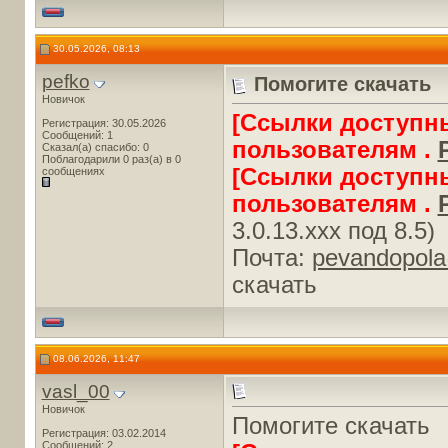
30.05.2026, 08:13
pefko
Помогите скачать
Новичок
[Ссылки доступн
Регистрация: 30.05.2026
Сообщений: 1
пользователям .
Сказал(а) спасибо: 0
Поблагодарили 0 раз(а) в 0
[Ссылки доступн
сообщениях
пользователям .
3.0.13.ххх под 8.5)
Почта:
pevandopol
скачать
08.06.2026, 11:47
vasl_00
Новичок
Помогите скачать
Регистрация: 03.02.2014
Сообщений: 2