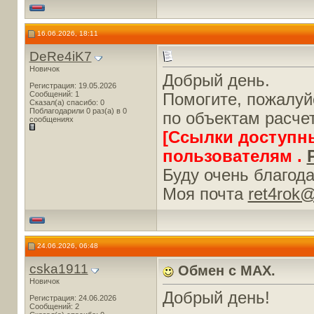
16.06.2026, 18:11
DeRe4iK7
Новичок
Добрый день.
Регистрация: 19.05.2026
Сообщений: 1
Помогите, пожалуй
Сказал(а) спасибо: 0
Поблагодарили 0 раз(а) в 0
по объектам расчет
сообщениях
[Ссылки доступн
пользователям .
Буду очень благода
Моя почта
ret4rok@
24.06.2026, 06:48
cska1911
Обмен с MAX.
Новичок
Добрый день!
Регистрация: 24.06.2026
Сообщений: 2