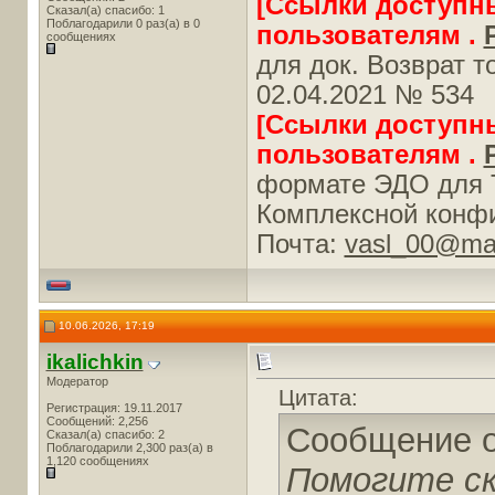
[Ссылки доступн
Сказал(а) спасибо: 1
Поблагодарили 0 раз(а) в 0
пользователям .
сообщениях
для док. Возврат то
02.04.2021 № 534
[Ссылки доступн
пользователям .
формате ЭДО для То
Комплексной конфи
Почта:
vasl_00@mai
10.06.2026, 17:19
ikalichkin
Модератор
Цитата:
Регистрация: 19.11.2017
Сообщений: 2,256
Сообщение 
Сказал(а) спасибо: 2
Поблагодарили 2,300 раз(а) в
1,120 сообщениях
Помогите с