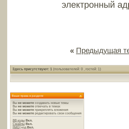
электронный а
«
Предыдущая т
Здесь присутствуют: 1
(пользователей: 0 , гостей: 1)
Ваши права в разделе
Вы
не можете
создавать новые темы
Вы
не можете
отвечать в темах
Вы
не можете
прикреплять вложения
Вы
не можете
редактировать свои сообщения
BB коды
Вкл.
Смайлы
Вкл.
[IMG]
код
Вкл.