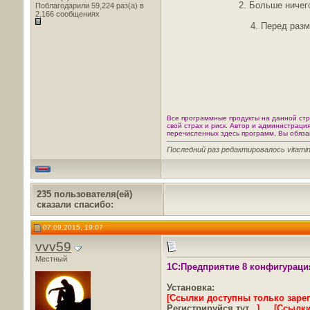
2. Больше ничег
Поблагодарили 59,224 раз(а) в
2,166 сообщениях
4. Перед раз
Все программные продукты на данной стр
свой страх и риск. Автор и администраци
перечисленных здесь программ, Вы обяза
Последний раз редактировалось vitamin
235 пользователя(ей)
сказали cпасибо:
07.09.2015, 19:07
vvv59
Местный
1С:Предприятие 8 конфигурация 
Установка:
[Ссылки доступны только заре
Регистрируйся тут...
]
…..
[Ссылки