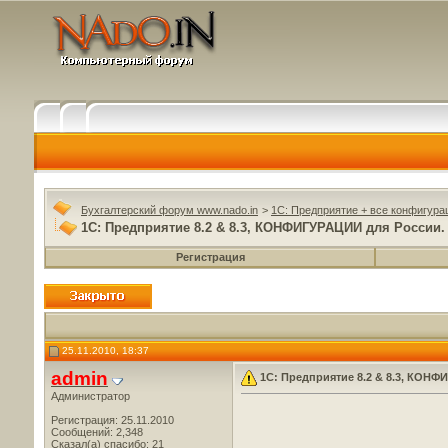
Бухгалтерский форум www.nado.in
>
1C: Предприятие + все конфигура
1С: Предприятие 8.2 & 8.3, КОНФИГУРАЦИИ для России
Регистрация
25.11.2010, 18:37
admin
1С: Предприятие 8.2 & 8.3, КОН
Администратор
Регистрация: 25.11.2010
Сообщений: 2,348
Сказал(а) спасибо: 21