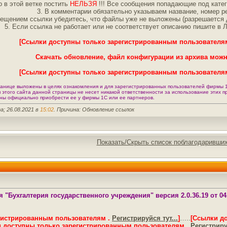
о в этой ветке постить
НЕЛЬЗЯ
!!! Все сообщения попадающие под кате
3. В комментарии обязательно указываем название, номер ре
мещением ссылки убедитесь, что файлы уже не выложены (разрешается д
5. Если ссылка не работает или не соответствует описанию пишите в 
[Ссылки доступны только зарегистрированным пользователя
Скачать обновление, файл конфигурации из архива можн
[Ссылки доступны только зарегистрированным пользователя
анице выложены в целях ознакомления и для зарегистрированных пользователей фирмы 1
я этого сайта данной страницы не несет никакой ответственности за использование этих 
ны официально приобрести ее у фирмы 1С или ее партнеров.
a; 26.08.2021 в
15:02
. Причина: Обновление ссылок
Показать/Скрыть список поблагодаривши
"Бухгалтерия государственного учреждения" версия 2.0.36.19 от 04.
гистрированным пользователям .
Регистрируйся тут...
]
…..
[Ссылки д
 доступны только зарегистрированным пользователям .
Регистрируй