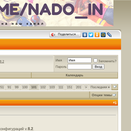
Поделиться…
Имя
Запомнить?
8.2
Пароль
Календарь
51
91
99
100
101
102
103
111
151
201
>
Последняя
»
Опции темы
#
1
конфигураций v.
8.2
.