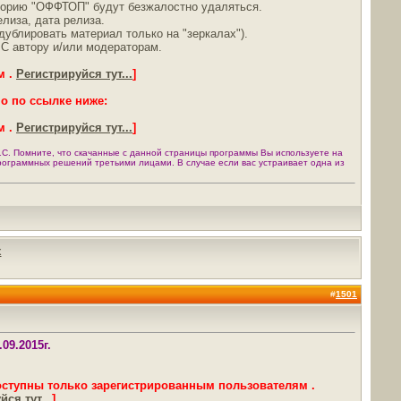
горию "ОФФТОП" будут безжалостно удаляться.
лиза, дата релиза.
ублировать материал только на "зеркалах").
ЛС автору и/или модераторам.
м .
Регистрируйся тут...
]
о по ссылке ниже:
м .
Регистрируйся тут...
]
С. Помните, что скачанные с данной страницы программы Вы используете на
программных решений третьими лицами. В случае если вас устраивает одна из
х
#
1501
09.2015г.
оступны только зарегистрированным пользователям .
ся тут...
]