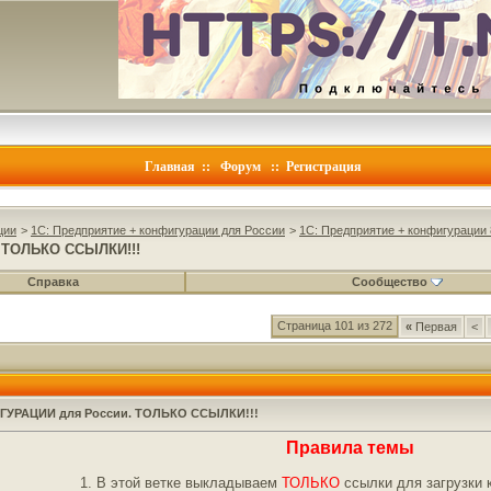
Главная
::
Форум
::
Регистрация
ции
>
1C: Предприятие + конфигурации для России
>
1C: Предприятие + конфигурации 
. ТОЛЬКО ССЫЛКИ!!!
Справка
Сообщество
Страница 101 из 272
«
Первая
<
ФИГУРАЦИИ для России. ТОЛЬКО ССЫЛКИ!!!
Правила темы
1. В этой ветке выкладываем
ТОЛЬКО
ссылки для загрузки 