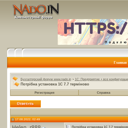
Главная
Бухгалтерский форум www.nado.in
>
1C: Предприятие + все конфигураци
Потрібна установка 1С 7.7 терміново
Регистрация
Справка
17.08.2022, 02:49
Helen_r888
Потрібна установка 1С 7.7 терміно