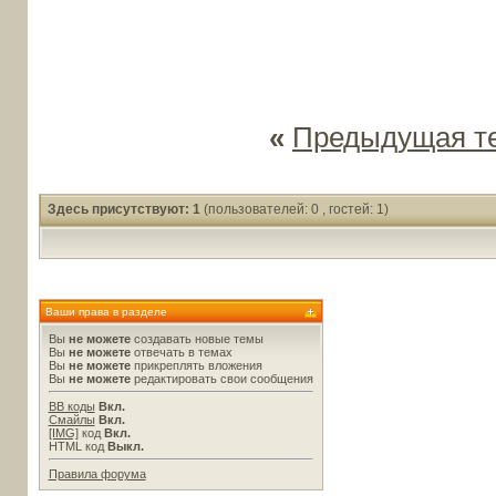
«
Предыдущая т
Здесь присутствуют: 1
(пользователей: 0 , гостей: 1)
Ваши права в разделе
Вы
не можете
создавать новые темы
Вы
не можете
отвечать в темах
Вы
не можете
прикреплять вложения
Вы
не можете
редактировать свои сообщения
BB коды
Вкл.
Смайлы
Вкл.
[IMG]
код
Вкл.
HTML код
Выкл.
Правила форума