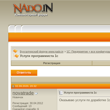
Бухгалтерский форум www.nado.in
>
1C: Предприятие + все конфигура
Услуги программиста 1с
Регистрация
02.09.2020, 20:32
novatrade
Услуги программиста 1с
Новичок
Оказываю услуги по доработке 1с
Регистрация: 30.04.2012
Сообщений: 13
Сказал(а) спасибо: 6