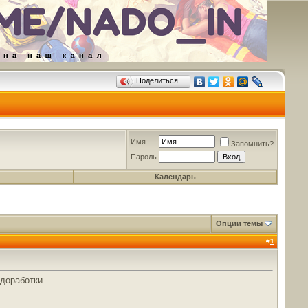
Поделиться…
Имя
Запомнить?
Пароль
Календарь
Опции темы
#
1
 доработки.