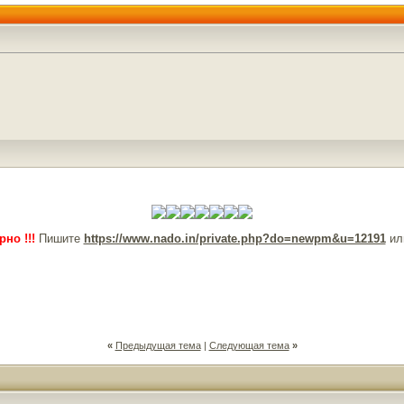
но !!!
Пишите
https://www.nado.in/private.php?do=newpm&u=12191
ил
«
Предыдущая тема
|
Следующая тема
»