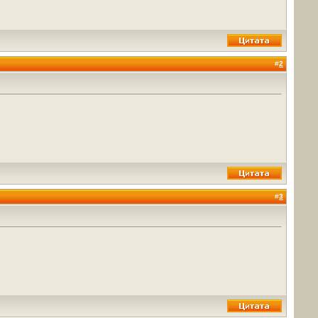
#
2
#
3