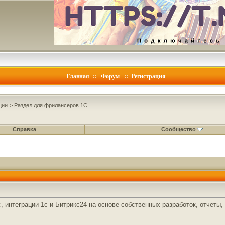
Главная
::
Форум
::
Регистрация
ции
>
Раздел для фрилансеров 1С
Справка
Сообщество
, интеграции 1с и Битрикс24 на основе собственных разработок, отчеты,