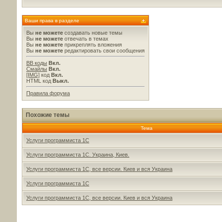
Ваши права в разделе
Вы
не можете
создавать новые темы
Вы
не можете
отвечать в темах
Вы
не можете
прикреплять вложения
Вы
не можете
редактировать свои сообщения
BB коды
Вкл.
Смайлы
Вкл.
[IMG]
код
Вкл.
HTML код
Выкл.
Правила форума
Похожие темы
Тема
Услуги программиста 1С
Услуги программиста 1С. Украина, Киев.
Услуги программиста 1С, все версии. Киев и вся Украина
Услуги программиста 1С
Услуги программиста 1С, все версии. Киев и вся Украина