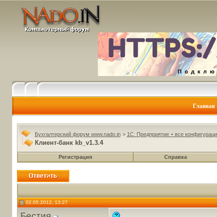
Главная
Бухгалтерский форум www.nado.in
>
1C: Предприятие + все конфигураци
Клиент-банк kb_v1.3.4
Регистрация
Справка
02.05.2012, 13:27
Бестия