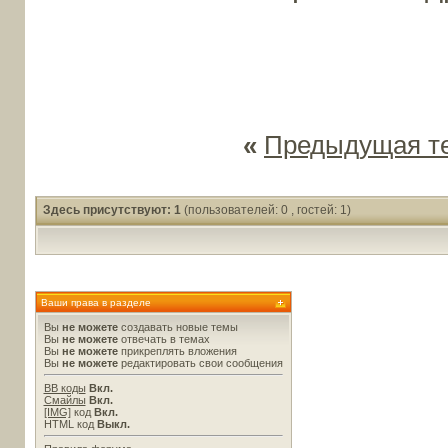
«
Предыдущая т
Здесь присутствуют: 1
(пользователей: 0 , гостей: 1)
Ваши права в разделе
Вы
не можете
создавать новые темы
Вы
не можете
отвечать в темах
Вы
не можете
прикреплять вложения
Вы
не можете
редактировать свои сообщения
BB коды
Вкл.
Смайлы
Вкл.
[IMG]
код
Вкл.
HTML код
Выкл.