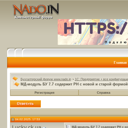
Главная
Бухгалтерский форум www.nado.in
>
1C: Предприятие + все конфигураци
МД-модуль БУ 7.7 содержит РН с новой и старой формой
Регистрация
Справка
04.02.2025, 17:53
Lucky.ck.ua
МД-модуль БУ 7.7 содержит РН с н