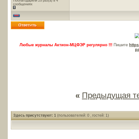
Поблагодарили 25 раз(а) в 4
сообщениях
Любые журналы Актион-МЦФЭР регулярно !!!
Пишите
http
p
«
Предыдущая т
Здесь присутствуют: 1
(пользователей: 0 , гостей: 1)