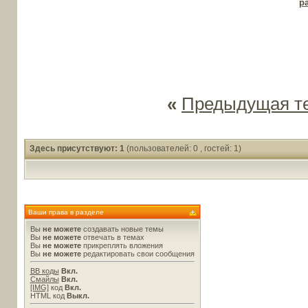
p
«
Предыдущая т
Здесь присутствуют: 1
(пользователей: 0 , гостей: 1)
Ваши права в разделе
Вы
не можете
создавать новые темы
Вы
не можете
отвечать в темах
Вы
не можете
прикреплять вложения
Вы
не можете
редактировать свои сообщения
BB коды
Вкл.
Смайлы
Вкл.
[IMG]
код
Вкл.
HTML код
Выкл.