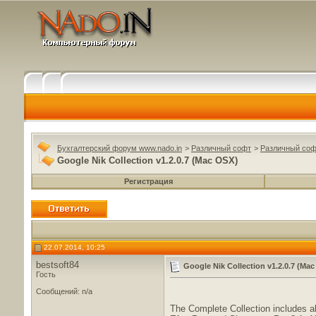
Бухгалтерский форум www.nado.in
>
Различный софт
>
Различный соф
Google Nik Collection v1.2.0.7 (Mac OSX)
Регистрация
22.07.2014, 10:25
bestsoft84
Google Nik Collection v1.2.0.7 (Ma
Гость
Сообщений: n/a
The Complete Collection includes all