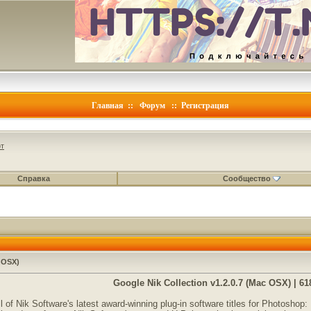
Главная
::
Форум
::
Регистрация
т
Справка
Сообщество
c OSX)
Google Nik Collection v1.2.0.7 (Mac OSX) | 6
 of Nik Software's latest award-winning plug-in software titles for Photoshop: