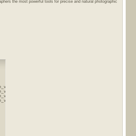
aphers the most powerful tools for precise and natural photographic
_v1.2.7.part1.rar.html

_v1.2.7.part2.rar.html

_v1.2.7.part3.rar.html

_v1.2.7.part4.rar.html
