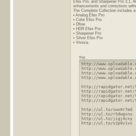
Efex Pro, and Sharpener Pro 3.1. Al
enhancements and corrections witho
The Complete Collection includes su
• Analog Efex Pro
• Color Efex Pro
• Dfine
• HDR Efex Pro
• Sharpener Pro
• Silver Efex Pro
• Viveza.
Код:
http://www.uploadable.c
http://www.uploadable.c
http://www.uploadable.c
http://www.uploadable.c
http://rapidgator.net/
http://rapidgator.net/
http://rapidgator.net/
http://rapidgator.net/
http://ul.to/swx0r7md

http://ul.to/r5dwgxnu

http://ul.to/jigj4cxy

http://ul.to/v2p9v1vx