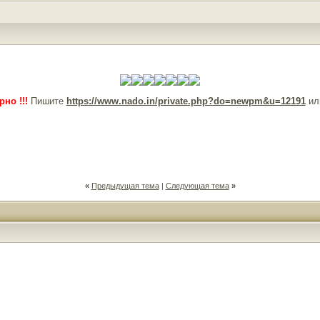
но !!!
Пишите
https://www.nado.in/private.php?do=newpm&u=12191
ил
«
Предыдущая тема
|
Следующая тема
»