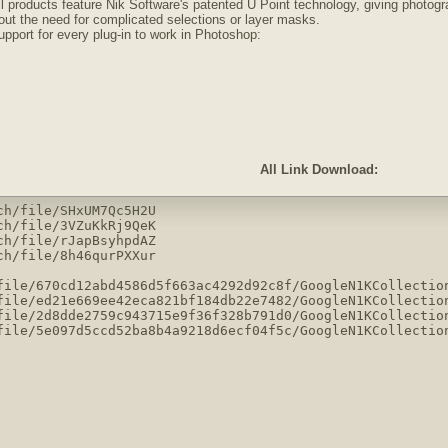
l products feature Nik Software's patented U Point technology, giving photogr
ut the need for complicated selections or layer masks.
pport for every plug-in to work in Photoshop:
All Link Download:
h/file/SHxUM7Qc5H2U

h/file/3VZuKkRj9QeK

h/file/rJapBsyhpdAZ

h/file/8h46qurPXXur

file/670cd12abd4586d5f663ac4292d92c8f/GoogleN1KCollection
file/ed21e669ee42eca821bf184db22e7482/GoogleN1KCollection
file/2d8dde2759c943715e9f36f328b791d0/GoogleN1KCollection
file/5e097d5ccd52ba8b4a9218d6ecf04f5c/GoogleN1KCollection