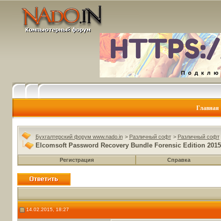
Главная
Бухгалтерский форум www.nado.in
>
Различный софт
>
Различный софт
Elcomsoft Password Recovery Bundle Forensic Edition 201
Регистрация
Справка
14.02.2015, 18:27