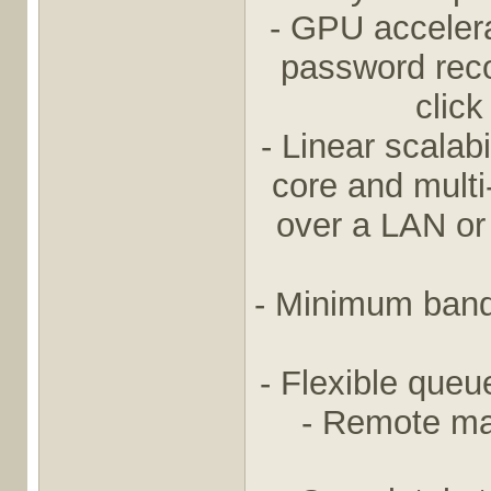
- GPU accelera
password recov
click
- Linear scalabi
core and mult
over a LAN or 
- Minimum bandw
- Flexible que
- Remote ma