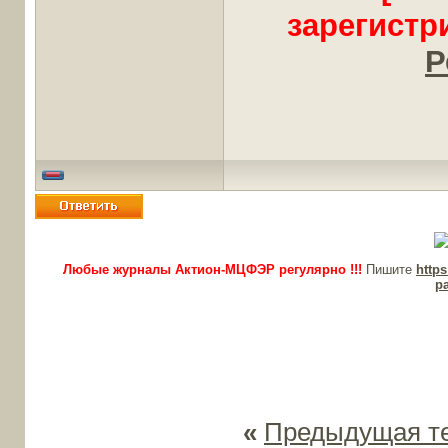
зарегистр
Р
Любые журналы Актион-МЦФЭР регулярно !!!
Пишите
http
p
«
Предыдущая т