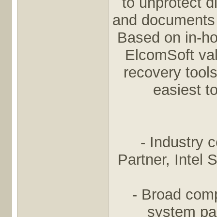
to unprotect d
and documents p
Based on in-ho
ElcomSoft va
recovery tools
easiest t
- Industry c
Partner, Intel
- Broad comp
system pas