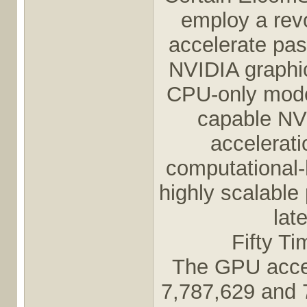
employ a revo
accelerate pa
NVIDIA graphic
CPU-only mode
capable NV
accelerati
computational-
highly scalable
lat
Fifty T
The GPU accel
7,787,629 and 