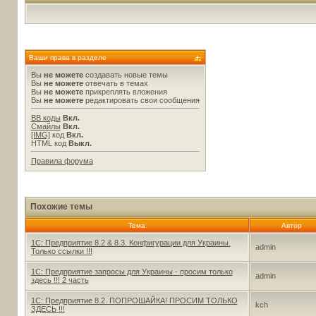
Ваши права в разделе
Вы
не можете
создавать новые темы
Вы
не можете
отвечать в темах
Вы
не можете
прикреплять вложения
Вы
не можете
редактировать свои сообщения
BB коды
Вкл.
Смайлы
Вкл.
[IMG]
код
Вкл.
HTML код
Выкл.
Правила форума
Похожие темы
Тема
Автор
1С: Предприятие 8.2 & 8.3. Конфигурации для Украины.
admin
Только ссылки !!!
1С: Предприятие запросы для Украины - просим только
admin
здесь !!! 2 часть
1С: Предприятие 8.2. ПОПРОШАЙКА! ПРОСИМ ТОЛЬКО
kch
ЗДЕСЬ !!!