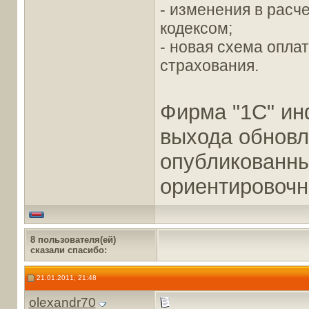
- изменения в расч
кодексом;
- новая схема опла
страхования.
Фирма "1С" ин
выхода обновл
опубликованны
ориентировоч
8 пользователя(ей)
сказали cпасибо:
21.01.2011, 21:48
olexandr70