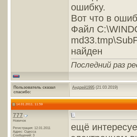
ошибку.
Вот что в ошиб
Файл С:\WIND
md33.tmp\SubF
найден
Последний раз ре
Пользователь сказал
Андрей1995
(21.03.2019)
cпасибо:
14.01.2011, 11:59
777
Новичок
ещё интересуе
Регистрация: 12.01.2011
Адрес: Одесса
Сообщений: 3