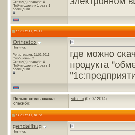
электронном в
Сказал(а) спасибо: 0
Поблагодарили 1 раз в 1
сообщении
14.01.2011, 20:11
Orthodox
Новичок
где можно скач
Регистрация: 11.01.2011
Сообщений: 2
продукта "обм
Сказал(а) спасибо: 0
Поблагодарили 1 раз в 1
сообщении
"1с:предприяти
Пользователь сказал
vitus_b
(07.07.2014)
cпасибо:
17.01.2011, 07:50
gendalfbug
Новичок