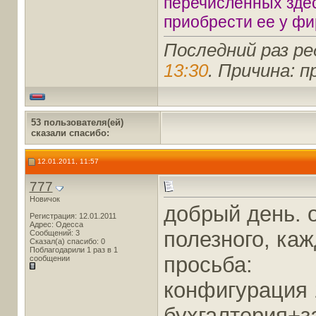
перечисленных зде
приобрести ее у фи
Последний раз ре
13:30
. Причина: п
53 пользователя(ей)
сказали cпасибо:
12.01.2011, 11:57
777
Новичок
добрый день. 
Регистрация: 12.01.2011
Адрес: Одесса
полезного, каж
Сообщений: 3
Сказал(а) спасибо: 0
Поблагодарили 1 раз в 1
просьба:
сообщении
конфигурация 
бухгалтерия+з