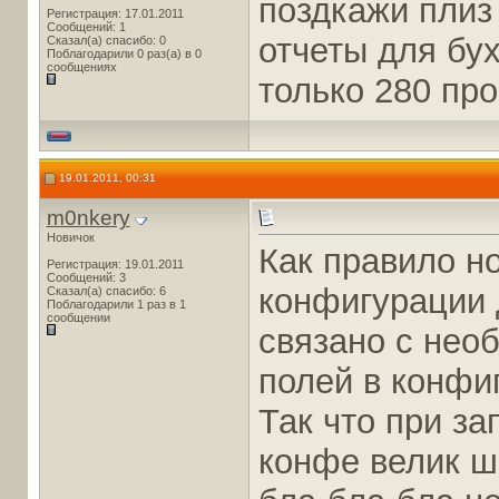
поздкажи плиз
Регистрация: 17.01.2011
Сообщений: 1
отчеты для бух
Сказал(а) спасибо: 0
Поблагодарили 0 раз(а) в 0
сообщениях
только 280 про
19.01.2011, 00:31
m0nkery
Новичок
Как правило н
Регистрация: 19.01.2011
Сообщений: 3
конфигурации 
Сказал(а) спасибо: 6
Поблагодарили 1 раз в 1
сообщении
связано с нео
полей в конфи
Так что при за
конфе велик ш