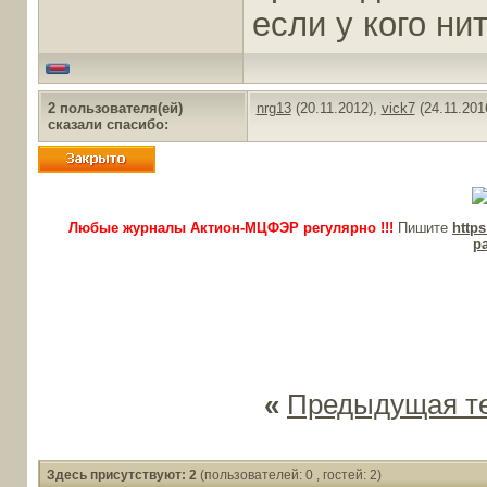
если у кого ни
2 пользователя(ей)
nrg13
(20.11.2012),
vick7
(24.11.201
сказали cпасибо:
Любые журналы Актион-МЦФЭР регулярно !!!
Пишите
http
p
«
Предыдущая т
Здесь присутствуют: 2
(пользователей: 0 , гостей: 2)