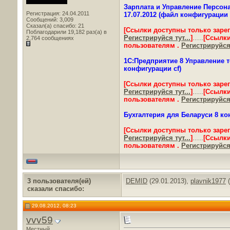
Зарплата и Управление Персона
Регистрация: 24.04.2011
17.07.2012 (файл конфигурации 
Сообщений: 3,009
Сказал(а) спасибо: 21
[Ссылки доступны только заре
Поблагодарили 19,182 раз(а) в
Регистрируйся тут...
]
…..
[Ссылки
2,764 сообщениях
пользователям .
Регистрируйся 
1С:Предприятие 8 Управление т
конфигурации cf)
[Ссылки доступны только заре
Регистрируйся тут...
]
…..
[Ссылки
пользователям .
Регистрируйся 
Бухгалтерия для Беларуси 8 кон
[Ссылки доступны только заре
Регистрируйся тут...
]
…..
[Ссылки
пользователям .
Регистрируйся 
3 пользователя(ей)
DEMID
(29.01.2013),
plavnik1977
(
сказали cпасибо:
29.08.2012, 08:23
vvv59
Местный