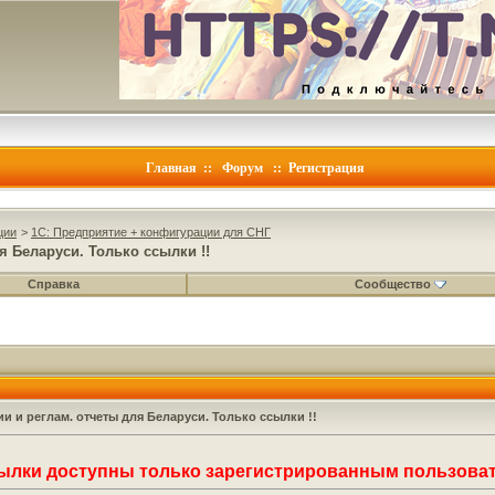
Главная
::
Форум
::
Регистрация
ции
>
1C: Предприятие + конфигурации для СНГ
я Беларуси. Только ссылки !!
Справка
Сообщество
и и реглам. отчеты для Беларуси. Только ссылки !!
ылки доступны только зарегистрированным пользоват