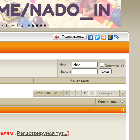
Поделиться…
Имя
Запомнить?
Пароль
Календарь
Страница 1 из 17
1
2
3
11
>
Последняя
»
Опции темы
#
1
елям .
Регистрируйся тут...
]