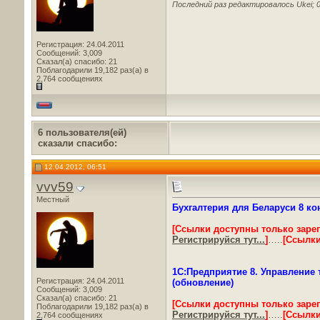
Последний раз редактировалось Ukei; 0
Регистрация: 24.04.2011
Сообщений: 3,009
Сказал(а) спасибо: 21
Поблагодарили 19,182 раз(а) в
2,764 сообщениях
6 пользователя(ей)
сказали cпасибо:
12.04.2012, 06:51
vvv59
Местный
Бухгалтерия для Беларуси 8 кон
[Ссылки доступны только заре
Регистрируйся тут...
]
…..
[Ссылки
1С:Предприятие 8. Управление т
Регистрация: 24.04.2011
(обновление)
Сообщений: 3,009
Сказал(а) спасибо: 21
[Ссылки доступны только заре
Поблагодарили 19,182 раз(а) в
Регистрируйся тут...
]
…..
[Ссылки
2,764 сообщениях