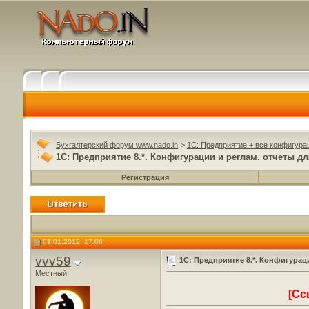
Бухгалтерский форум www.nado.in
>
1C: Предприятие + все конфигура
1С: Предприятие 8.*. Конфигурации и реглам. отчеты дл
Регистрация
01.01.2012, 17:06
vvv59
1С: Предприятие 8.*. Конфигураци
Местный
[Сс