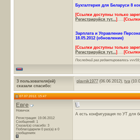
Бухгалтерия для Беларуси 8 кон
[Ссылки доступны только заре
Регистрируйся тут...
]
…..
[Ссылки
Зарплата и Управление Персона
18.05.2012 (обновление)
[Ссылки доступны только заре
Регистрируйся тут...
]
…..
[Ссылки
Последний раз редактировалось vvv59;
3 пользователя(ей)
plavnik1977
(06.06.2012),
tva
(10.
сказали cпасибо:
07.07.2012, 15:47
Евге
Новичок
А есть конфигурация по УТ для б
Регистрация: 19.06.2012
Сообщений: 1
Сказал(а) спасибо: 3
Поблагодарили 0 раз(а) в 0
сообщениях