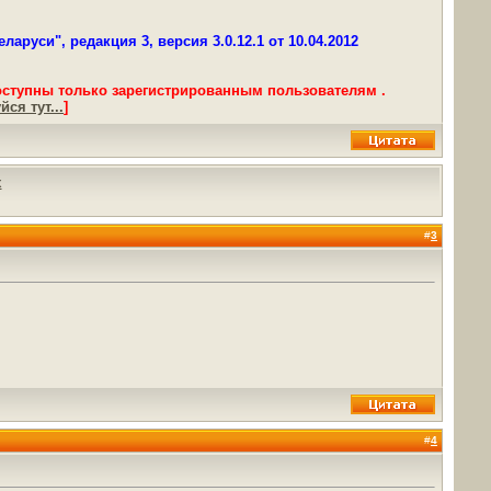
руси", редакция 3, версия 3.0.12.1 от 10.04.2012
оступны только зарегистрированным пользователям .
ся тут...
]
х
#
3
#
4