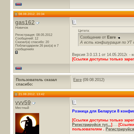
08.08.2012, 20:34
gas162
Новичок
Цитата:
Регистрация: 08.05.2012
Сообщение от
Евге
Сообщений: 12
А есть конфигурация по УТ д
Сказал(а) спасибо: 20
Поблагодарили 26 раз(а) в 7
сообщениях
Версия 3.0.13.1 от 14.05.2012г. -
[Ссылки доступны только заре
Пользователь сказал
Евге
(09.08.2012)
cпасибо:
21.08.2012, 13:42
vvv59
Местный
Розница для Беларуси 8 конфигу
[Ссылки доступны только заре
Регистрируйся тут...
]
…..
[Ссылки
пользователям .
Регистрируйся 