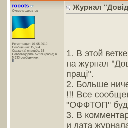
rooots
Журнал "Довідн
Супер-модератор
Регистрация: 01.05.2012
Сообщений: 15,594
1. В этой вет
Сказал(а) спасибо: 33
Поблагодарили 52,993 раз(а) в
5,533 сообщениях
на журнал "Дов
праці".
2. Больше ниче
!!! Все сообщ
"ОФФТОП" буду
3. В коммента
и дата журнал