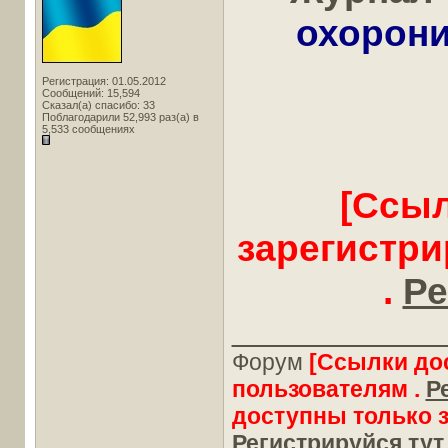
охорони
Регистрация: 01.05.2012
Сообщений: 15,594
Сказал(а) спасибо: 33
Поблагодарили 52,993 раз(а) в
5,533 сообщениях
[Ссыл
зарегистр
.
Ре
____________
Форум
[Ссылки до
пользователям .
Р
доступны только 
Регистрируйся тут.