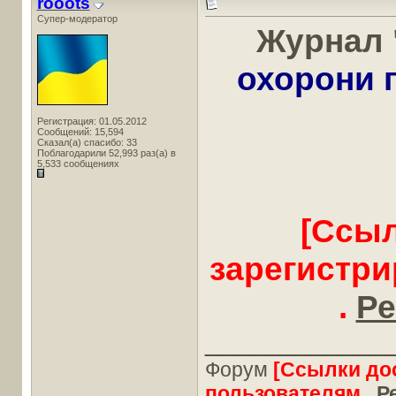
rooots
Супер-модератор
Журнал 
охорони 
Регистрация: 01.05.2012
Сообщений: 15,594
Сказал(а) спасибо: 33
Поблагодарили 52,993 раз(а) в
5,533 сообщениях
[Ссыл
зарегистр
.
Ре
____________
Форум
[Ссылки до
пользователям .
Р