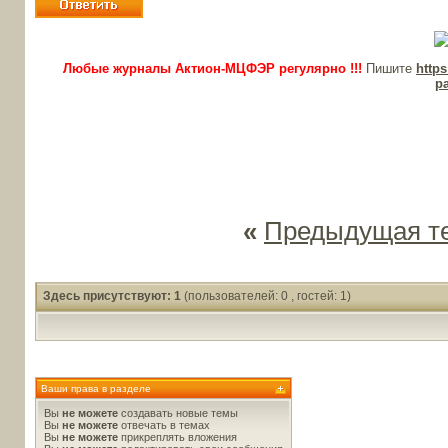
Любые журналы Актион-МЦФЭР регулярно !!!
Пишите
http
p
«
Предыдущая т
Здесь присутствуют: 1
(пользователей: 0 , гостей: 1)
Ваши права в разделе
Вы
не можете
создавать новые темы
Вы
не можете
отвечать в темах
Вы
не можете
прикреплять вложения