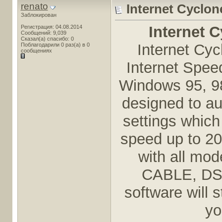
renato
Internet Cyclon
Заблокирован
Internet C
Регистрация: 04.08.2014
Сообщений: 9,039
Сказал(а) спасибо: 0
Internet Cyc
Поблагодарили 0 раз(а) в 0
сообщениях
Internet Speed
Windows 95, 98
designed to au
settings which
speed up to 20
with all mo
CABLE, DSL,
software will s
yo