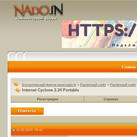
Главная
Бухгалтерский форум www.nado.in
>
Различный софт
>
Различный софт
Internet Cyclone 2.24 Portable
Регистрация
Справка
11.02.2015, 05:41