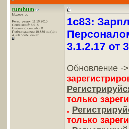
rumhum
Модератор
1c83: Зарп
Регистрация: 11.10.2015
Сообщений: 6,918
Сказал(а) спасибо: 0
Персоналом
Поблагодарили 19,886 раз(а) в
4,966 сообщениях
3.1.2.17 от 
Обновление -
зарегистриро
Регистрируйся
только зарег
.
Регистрируйс
только зарег