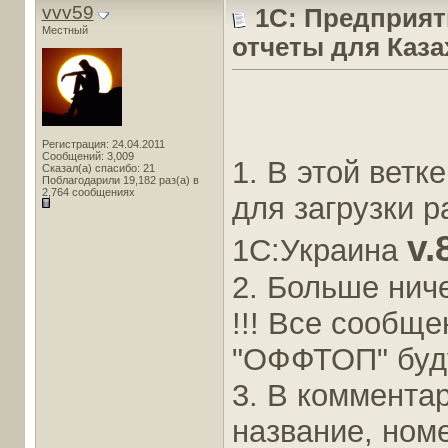
vvv59
1С: Предприяти
Местный
отчеты для Каза
Регистрация: 24.04.2011
Сообщений: 3,009
1. В этой вет
Сказал(а) спасибо: 21
Поблагодарили 19,182 раз(а) в
2,764 сообщениях
для загрузки 
v.
1С:Украина
2. Больше ниче
!!! Все сообщ
"ОФФТОП" буду
3. В коммента
название, номе