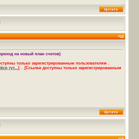
х
#
18
переход на новый план счетов)
оступны только зарегистрированным пользователям .
ся тут...
]
….
[Ссылки доступны только зарегистрированным
х
#
19