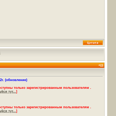
х
#
23
г. (обновление)
оступны только зарегистрированным пользователям .
йся тут...
]
оступны только зарегистрированным пользователям .
йся тут...
]