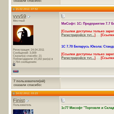
сказали cпасибо:
21.02.2012, 07:52
vvv59
Местный
МиСофт: 1С: Предприятие 7.7 Б
[Ссылки доступны только заре
Регистрируйся тут...
]
…..
[Ссылки
1С 7.70 Беларусь Юкола: Станда
Регистрация: 24.04.2011
Сообщений: 3,009
[Ссылки доступны только заре
Сказал(а) спасибо: 21
Регистрируйся тут...
]
…..
[Ссылки
Поблагодарили 19,182 раз(а) в
2,764 сообщениях
7 пользователя(ей)
сказали cпасибо:
24.02.2012, 03:23
Finist
Пользователь
1с77 Мисофт "Торговля и Склад"