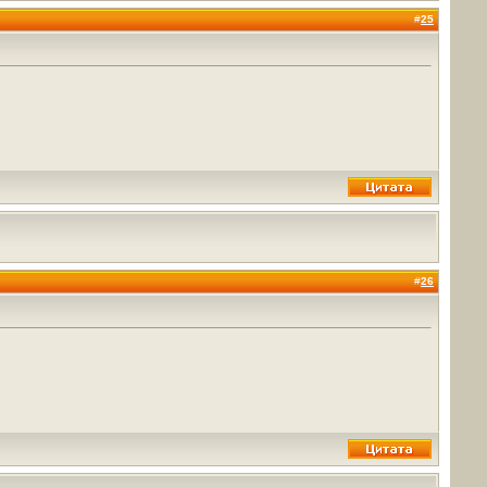
#
25
#
26