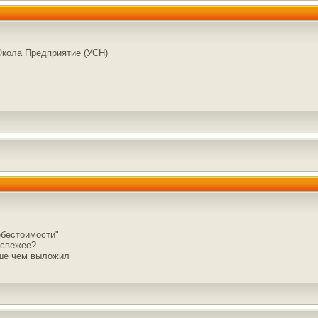
Юкола Предприятие (УСН)
ебестоимости"
освежее?
чше чем выложил