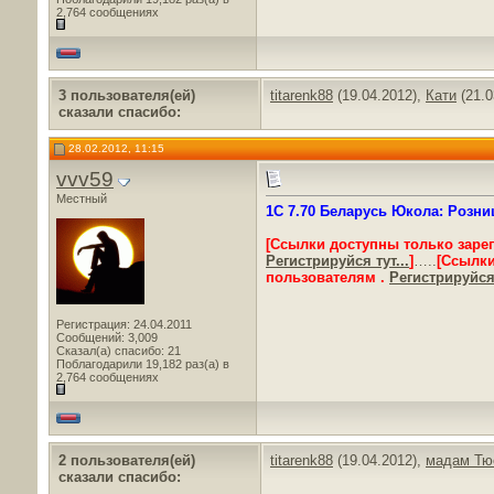
2,764 сообщениях
3 пользователя(ей)
titarenk88
(19.04.2012),
Кати
(21.0
сказали cпасибо:
28.02.2012, 11:15
vvv59
Местный
1C 7.70 Беларусь Юкола: Розница
[Ссылки доступны только заре
Регистрируйся тут...
]
…..
[Ссылки
пользователям .
Регистрируйся 
Регистрация: 24.04.2011
Сообщений: 3,009
Сказал(а) спасибо: 21
Поблагодарили 19,182 раз(а) в
2,764 сообщениях
2 пользователя(ей)
titarenk88
(19.04.2012),
мадам Тю
сказали cпасибо: