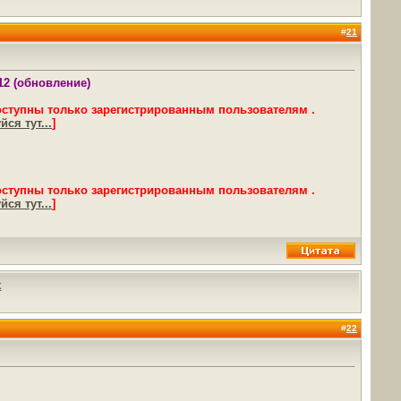
#
21
12 (обновление)
оступны только зарегистрированным пользователям .
ся тут...
]
оступны только зарегистрированным пользователям .
ся тут...
]
х
#
22