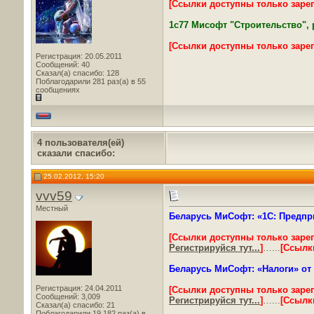
[Ссылки доступны только заре
1с77 Мисофт "Строительство", р
[Ссылки доступны только заре
Регистрация: 20.05.2011
Сообщений: 40
Сказал(а) спасибо: 128
Поблагодарили 281 раз(а) в 55
сообщениях
4 пользователя(ей)
сказали cпасибо:
25.02.2012, 15:20
vvv59
Местный
Беларусь МиСофт: «1С: Предпри
[Ссылки доступны только заре
Регистрируйся тут...
]
…...
[Ссылк
Беларусь МиСофт: «Налоги» от 1
Регистрация: 24.04.2011
[Ссылки доступны только заре
Сообщений: 3,009
Регистрируйся тут...
]
…...
[Ссылк
Сказал(а) спасибо: 21
Поблагодарили 19,182 раз(а) в