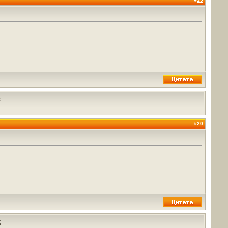
х
#
20
х