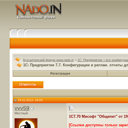
Бухгалтерский форум www.nado.in
>
1C: Предприятие + все конфигура
1С: Предприятие 7.7. Конфигурации и реглам. отчеты дл
Регистрация
15.01.2012, 18:05
vvv59
Местный
1C7.70 Мисофт "Общепит" от 19.
[Ссылки доступны только заре