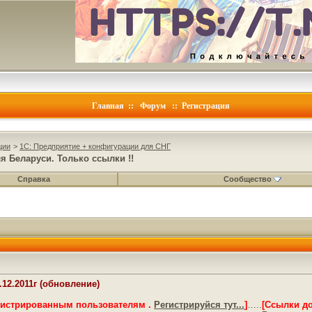
Главная
::
Форум
::
Регистрация
ции
>
1C: Предприятие + конфигурации для СНГ
я Беларуси. Только ссылки !!
Справка
Сообщество
12.2011г (обновление)
гистрированным пользователям .
Регистрируйся тут...
]
…..
[Ссылки д