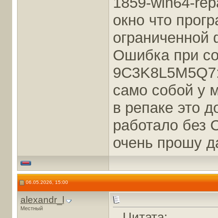
1859-win64-rep
окно что прог
ограниченной 
Ошибка при со
9C3K8L5M5Q7:9
само собой у м
в репаке это 
работало без 
очень прошу д
06.05.2026, 15:00
alexandr_l
Местный
Цитата: