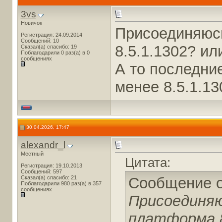
3vs
Новичок
Присоединяюсь
Регистрация: 24.09.2014
Сообщений: 10
8.5.1.1302? ил
Сказал(а) спасибо: 19
Поблагодарили 0 раз(а) в 0
сообщениях
А то последни
менее 8.5.1.13
30.04.2026, 17:47
alexandr_l
Местный
Цитата:
Регистрация: 19.10.2013
Сообщений: 597
Сказал(а) спасибо: 21
Сообщение 
Поблагодарили 980 раз(а) в 357
сообщениях
Присоединяю
платформа 8