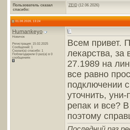
Пользователь сказал
ZEID
(12.06.2026)
cпасибо:
01.06.2026, 13:24
Humankeyo
Новичок
Всем привет. 
Регистрация: 15.02.2025
Сообщений: 1
лекарства, за 
Сказал(а) спасибо: 1
Поблагодарили 0 раз(а) в 0
сообщениях
27.1989 на лин
все равно про
подключении с
уточнить, уни-
репак и все? В
поэтому спра
Последний раз ре