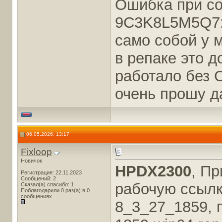
Ошибка при со
9C3K8L5M5Q7:9
само собой у м
в репаке это 
работало без 
очень прошу д
06.05.2026, 13:17
Fixloop
Новичок
HPDX2300
, Пр
Регистрация: 22.11.2023
Сообщений: 2
рабочую ссылк
Сказал(а) спасибо: 1
Поблагодарили 0 раз(а) в 0
сообщениях
8_3_27_1859, п