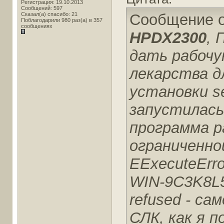
Регистрация: 19.10.2013
Сообщений: 597
Сказал(а) спасибо: 21
Сообщение 
Поблагодарили 980 раз(а) в 357
сообщениях
HPDX2300
, 
дать рабочу
лекарства д
установки se
запустилась
программа 
ограниченно
EExecuteErr
WIN-9C3K8L5
refused - са
СЛК, как я 