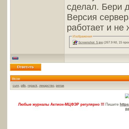
сделал. Бери 
Версия сервера
работает и не 
Изображения
Screenshot_5.jpg
(267.9 Кб, 15 пр
Метки
cure
,
pills
,
repack
,
лекарство
,
репак
Любые журналы Актион-МЦФЭР регулярно !!!
Пишите
http
p