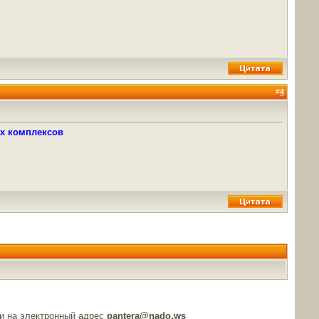
#
4
ых комплексов
и на электронный адрес
pantera@nado.ws