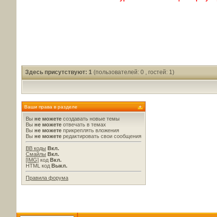
Здесь присутствуют: 1
(пользователей: 0 , гостей: 1)
Ваши права в разделе
Вы
не можете
создавать новые темы
Вы
не можете
отвечать в темах
Вы
не можете
прикреплять вложения
Вы
не можете
редактировать свои сообщения
BB коды
Вкл.
Смайлы
Вкл.
[IMG]
код
Вкл.
HTML код
Выкл.
Правила форума