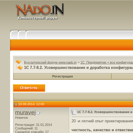
Бухгалтерский форум www.nado.in
>
1C: Предприятие + все конфигура
1С 7.7-8.2. Усовершенствование и доработка конфигура
Регистрация
10.06.2014, 12:00
muravej
1С 7.7-8.2. Усовершенствование 
Новичок
20 -и летний опыт проектировани
Регистрация: 31.01.2014
Сообщений: 11
честность, качество и отвеств
Сказал(а) спасибо: 17