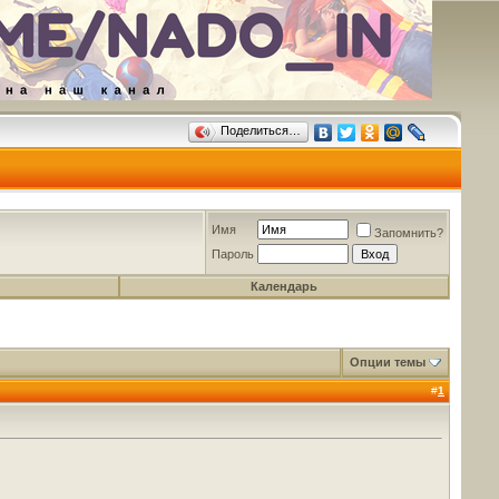
Поделиться…
Имя
Запомнить?
Пароль
Календарь
Опции темы
#
1