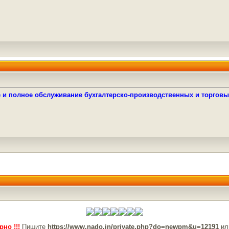
е и полное обслуживание бухгалтерско-производственных и торгов
но !!!
Пишите
https://www.nado.in/private.php?do=newpm&u=12191
ил