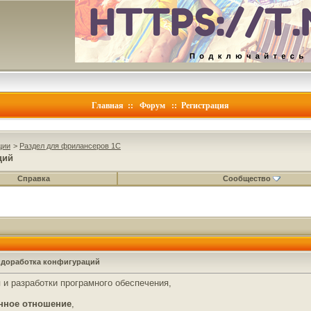
Главная
::
Форум
::
Регистрация
ции
>
Раздел для фрилансеров 1С
ций
Справка
Сообщество
и доработка конфигураций
я и разработки програмного обеспечения,
енное отношение
,