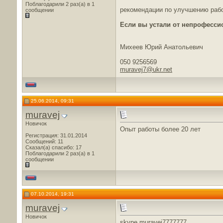
Поблагодарили 2 раз(а) в 1
рекомендации по улучшению раб
сообщении
Если вы устали от непрофесси
Михеев Юрий Анатольевич
050 9256569
muravej7@ukr.net
25.06.2014, 09:31
muravej
Новичок
Опыт работы более 20 лет
Регистрация: 31.01.2014
Сообщений: 11
Сказал(а) спасибо: 17
Поблагодарили 2 раз(а) в 1
сообщении
07.10.2014, 19:31
muravej
Новичок
skype muravej7777777