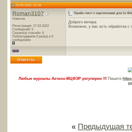
03.05.2022, 21:29
Roman3107
Прайс-лист с картинками для 1с B
Новичок
Доброго вечера
Регистрация: 17.03.2022
Возможно, у вас есть обработка 
Сообщений: 5
Сказал(а) спасибо: 0
Поблагодарили 0 раз(а) в 0
сообщениях
Любые журналы Актион-МЦФЭР регулярно !!!
Пишите
http
p
«
Предыдущая т