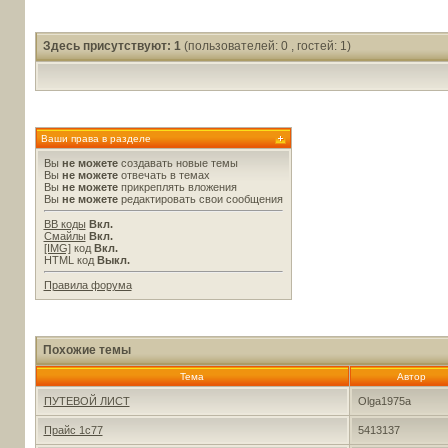
Здесь присутствуют: 1
(пользователей: 0 , гостей: 1)
Ваши права в разделе
Вы
не можете
создавать новые темы
Вы
не можете
отвечать в темах
Вы
не можете
прикреплять вложения
Вы
не можете
редактировать свои сообщения
BB коды
Вкл.
Смайлы
Вкл.
[IMG]
код
Вкл.
HTML код
Выкл.
Правила форума
Похожие темы
Тема
Автор
ПУТЕВОЙ ЛИСТ
Olga1975a
Прайс 1с77
5413137