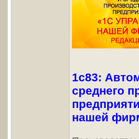
1c83: Авто
среднего п
предприяти
нашей фирм