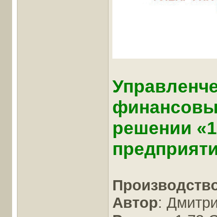
Управленче
финансовый
решении «
предприят
Производств
Автор
: Дмитр