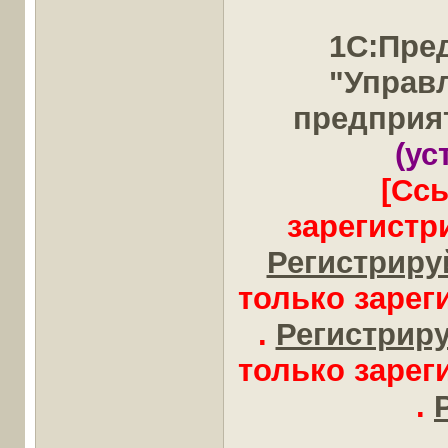
1С:Пре
"Управ
предприя
(ус
[Сс
зарегистр
Регистрируй
только заре
.
Регистрируй
только заре
.