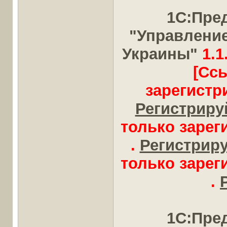
1С:Пре
"Управлени
Украины"
1.1
[Сс
зарегистр
Регистрируй
только заре
.
Регистрируй
только заре
.
1С:Пре