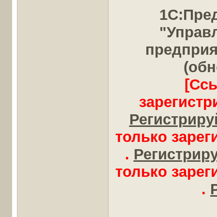
1С:Пре
"Управ
предприя
(обн
[Сс
зарегистр
Регистрируй
только заре
.
Регистрируй
только заре
.