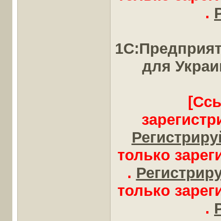
.
1С:Предприят
для Укра
[Сс
зарегистр
Регистрируй
только заре
.
Регистрируй
только заре
.