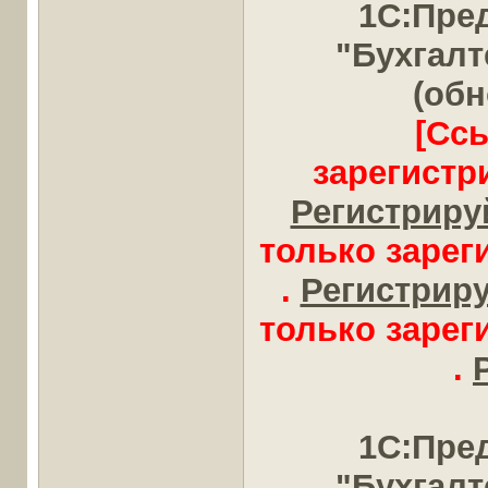
1С:Пре
"Бухгал
(обн
[Сс
зарегистр
Регистрируй
только заре
.
Регистрируй
только заре
.
1С:Пре
"Бухгал