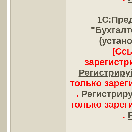
1С:Пре
"Бухгал
(устан
[Сс
зарегистр
Регистрируй
только заре
.
Регистрируй
только заре
.