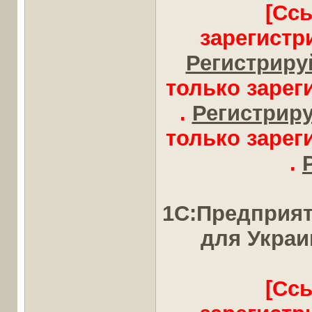
[Сс
зарегистр
Регистрируй
только заре
.
Регистрируй
только заре
.
1С:Предприят
для Укра
[Сс