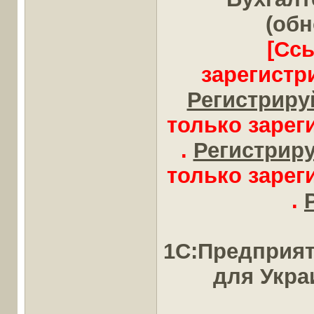
(обн
[Сс
зарегистр
Регистрируй
только заре
.
Регистрируй
только заре
.
1С:Предприят
для Укр