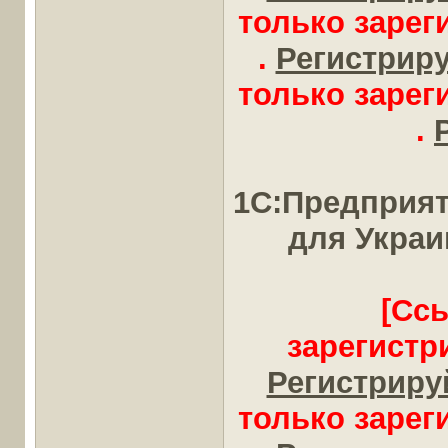
только заре
.
Регистрируй
только заре
.
1С:Предприят
для Укра
[Сс
зарегистр
Регистрируй
только заре