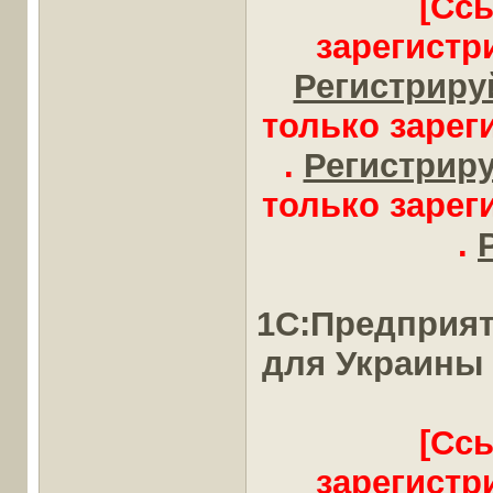
[Сс
зарегистр
Регистрируй
только заре
.
Регистрируй
только заре
.
1С:Предприят
для Украины
[Сс
зарегистр