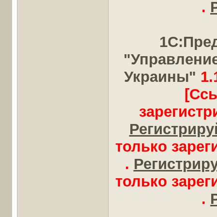
.
1С:Пре
"Управлени
Украины"
1.
[Сс
зарегистр
Регистрируй
только заре
.
Регистрируй
только заре
.