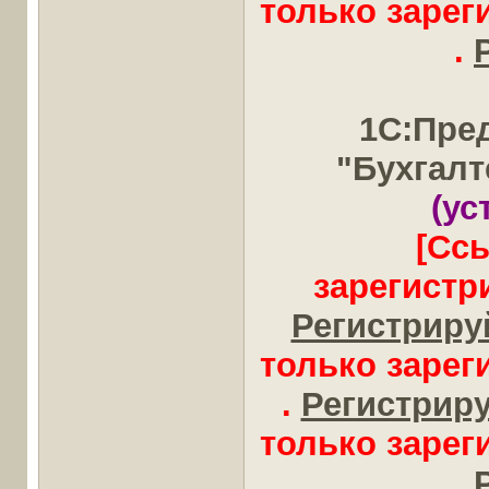
только заре
.
1С:Пре
"Бухгал
(ус
[Сс
зарегистр
Регистрируй
только заре
.
Регистрируй
только заре
.