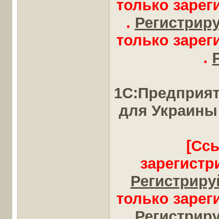
только заре
.
Регистрируй
только заре
.
1С:Предприят
для Украины
[Сс
зарегистр
Регистрируй
только заре
.
Регистрируй