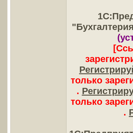
1С:Пре
"Бухгалтери
(ус
[Сс
зарегистр
Регистрируй
только заре
.
Регистрируй
только заре
.