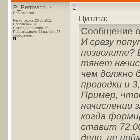
P_Petrovich
Пользователь
Цитата:
Регистрация: 28.03.2011
Сообщений: 78
Сказал(а) спасибо: 65
Сообщение 
Поблагодарили 91 раз(а) в 27
сообщениях
И сразу попу
позволите? 
тянет начисл
чем должно б
проводки и 
Пример, что
начислении з
когда форми
ставит 72,00
дело, не пойм