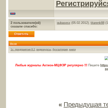
Регистрируйся
2 пользователя(ей)
qubasesx
(05.02.2012),
titarenk88
(1
сказали cпасибо:
Метки
1с: предприятия 8.2
,
видеокурсы
,
бухгалтерия
,
книги
Любые журналы Актион-МЦФЭР регулярно !!!
Пишите
http
p
«
Предыдущая т