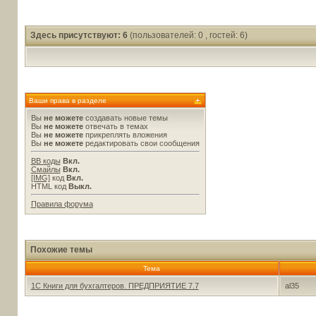
Здесь присутствуют: 6
(пользователей: 0 , гостей: 6)
Ваши права в разделе
Вы
не можете
создавать новые темы
Вы
не можете
отвечать в темах
Вы
не можете
прикреплять вложения
Вы
не можете
редактировать свои сообщения
BB коды
Вкл.
Смайлы
Вкл.
[IMG]
код
Вкл.
HTML код
Выкл.
Правила форума
Похожие темы
Тема
1С Книги для бухгалтеров. ПРЕДПРИЯТИЕ 7.7
al35