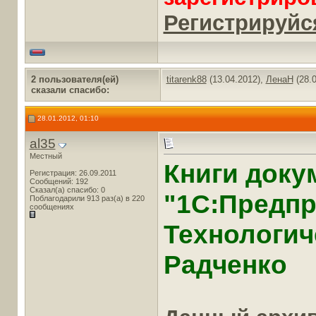
Регистрируйся
2 пользователя(ей)
titarenk88
(13.04.2012),
ЛенаН
(28.0
сказали cпасибо:
28.01.2012, 01:10
al35
Местный
Книги доку
Регистрация: 26.09.2011
Сообщений: 192
Сказал(а) спасибо: 0
"1С:Предпр
Поблагодарили 913 раз(а) в 220
сообщениях
Технологич
Радченко