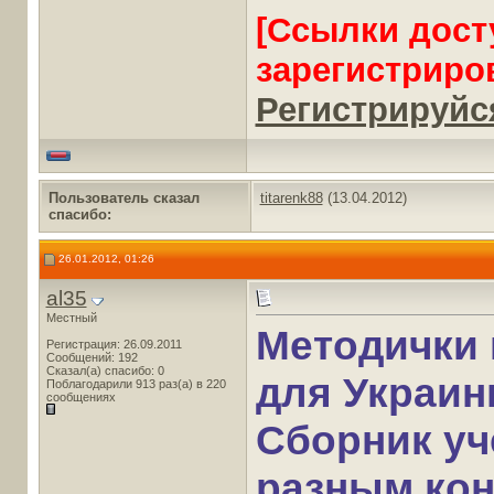
[Ссылки дост
зарегистриро
Регистрируйся
Пользователь сказал
titarenk88
(13.04.2012)
cпасибо:
26.01.2012, 01:26
al35
Местный
Методички 
Регистрация: 26.09.2011
Сообщений: 192
Сказал(а) спасибо: 0
для Украи
Поблагодарили 913 раз(а) в 220
сообщениях
Сборник уч
разным ко