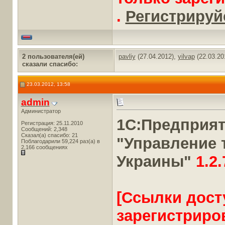
.
Регистрируйс
2 пользователя(ей)
pavliy
(27.04.2012),
yilvap
(22.03.20
сказали cпасибо:
23.03.2012, 13:58
admin
Администратор
1С:Предприя
Регистрация: 25.11.2010
Сообщений: 2,348
Сказал(а) спасибо: 21
"Управление 
Поблагодарили 59,224 раз(а) в
2,166 сообщениях
Украины"
1.2.
[Ссылки дост
зарегистриро