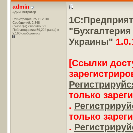
admin
Администратор
1С:Предприя
Регистрация: 25.11.2010
Сообщений: 2,348
Сказал(а) спасибо: 21
"Бухгалтерия
Поблагодарили 59,224 раз(а) в
2,166 сообщениях
Украины"
1.0.
[Ссылки дост
зарегистриро
Регистрируйся
только зарег
.
Регистрируйс
только зарег
.
Регистрируйс