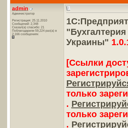
admin
Администратор
1С:Предприя
Регистрация: 25.11.2010
Сообщений: 2,348
Сказал(а) спасибо: 21
"Бухгалтерия
Поблагодарили 59,224 раз(а) в
2,166 сообщениях
Украины"
1.0.
[Ссылки дост
зарегистриро
Регистрируйся
только зарег
.
Регистрируйс
только зарег
.
Регистрируйс