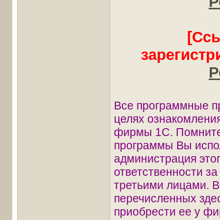
Р
[Сс
зарегистр
Р
Все программные п
целях ознакомления
фирмы 1С. Помните
программы Вы испол
администрация этог
ответственности з
третьими лицами. В
перечисленных зде
приобрести ее у фи