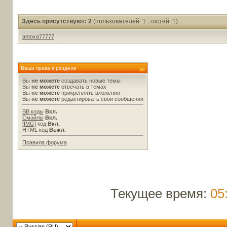
Здесь присутствуют: 2
(пользователей: 1 , гостей: 1)
antoxa77777
Ваши права в разделе
Вы
не можете
создавать новые темы
Вы
не можете
отвечать в темах
Вы
не можете
прикреплять вложения
Вы
не можете
редактировать свои сообщения
BB коды
Вкл.
Смайлы
Вкл.
[IMG]
код
Вкл.
HTML код
Выкл.
Правила форума
Текущее время:
05