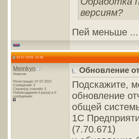
Обработка п
версиям?
Пей меньше ...
04.07.2026, 10:30
Meinkyn
Обновление отч
Новичок
Подскажите, м
Регистрация: 07.07.2022
Сообщений: 3
Сказал(а) спасибо: 5
обновление отч
Поблагодарили 0 раз(а) в 0
сообщениях
общей систем
1С Предприятие
(7.70.671)