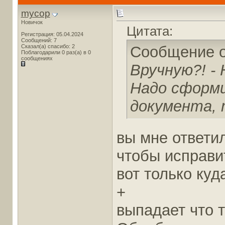
mycop
Новичок
Цитата:
Регистрация: 05.04.2024
Сообщений: 7
Сказал(а) спасибо: 2
Сообщение 
Поблагодарили 0 раз(а) в 0
сообщениях
Вручную?! - 
Надо сформ
документа, 
вы мне ответи
чтобы исправит
вот только ку
+
выпадает что т