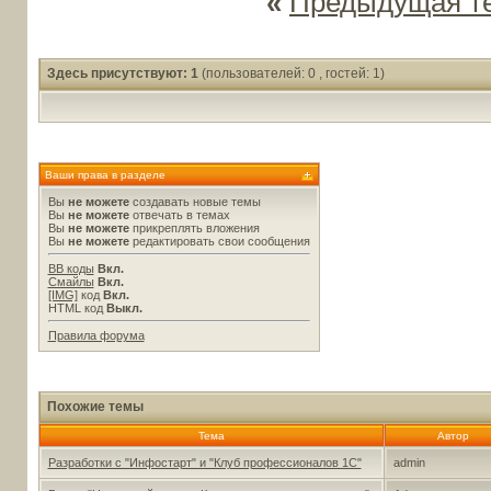
«
Предыдущая т
Здесь присутствуют: 1
(пользователей: 0 , гостей: 1)
Ваши права в разделе
Вы
не можете
создавать новые темы
Вы
не можете
отвечать в темах
Вы
не можете
прикреплять вложения
Вы
не можете
редактировать свои сообщения
BB коды
Вкл.
Смайлы
Вкл.
[IMG]
код
Вкл.
HTML код
Выкл.
Правила форума
Похожие темы
Тема
Автор
Разработки с "Инфостарт" и "Клуб профессионалов 1С"
admin