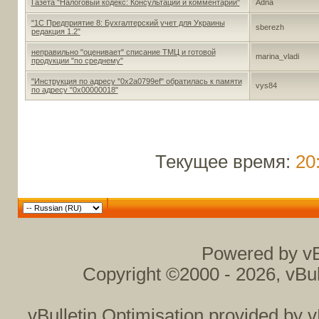
Газета "Налоговый кодекс: Консультации и комментарии"
Adna
"1С Предприятие 8: Бухгалтерский учет для Украины
sberezh
редакция 1.2"
неправильно "оценивает" списание ТМЦ и готовой
marina_vladi
продукции "по среднему"
"Инструкция по адресу "0x2a0799ef" обратилась к памяти
vys84
по адресу "0x00000018"
Текущее время:
20
Powered by vB
Copyright ©2000 - 2026, vBul
vBulletin Optimisation provided by
v