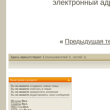
электронный а
«
Предыдущая т
Здесь присутствуют: 1
(пользователей: 0 , гостей: 1)
Ваши права в разделе
Вы
не можете
создавать новые темы
Вы
не можете
отвечать в темах
Вы
не можете
прикреплять вложения
Вы
не можете
редактировать свои сообщения
BB коды
Вкл.
Смайлы
Вкл.
[IMG]
код
Вкл.
HTML код
Выкл.