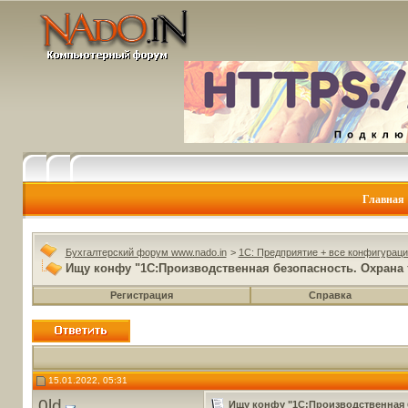
Главная
Бухгалтерский форум www.nado.in
>
1C: Предприятие + все конфигураци
Ищу конфу "1С:Производственная безопасность. Охрана 
Регистрация
Справка
15.01.2022, 05:31
0ld
Ищу конфу "1С:Производственная б