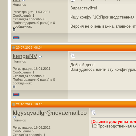
Новичок
Здравствуйте!
Регистрация: 11.03.2021
Сообщений: 1
Ищу конфу "1С:Производственная б
Сказал(а) спасибо: 0
Поблагодарили 0 раз(а) в 0
Версия не очень важна, главное чт
сообщениях
20.07.2022, 08:04
kengaNV
Новичок
Добрый день!
Регистрация: 16.01.2021
Вам удалось найти эту конфигура
Сообщений: 1
Сказал(а) спасибо: 0
Поблагодарили 0 раз(а) в 0
сообщениях
21.10.2022, 18:10
ldgysqvadlgr@novaemail.co
Новичок
[Ссылки доступны то
1С:Производственная б
Регистрация: 16.06.2022
Сообщений: 9
Сказал(а) спасибо: 1