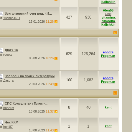
ikalichkin
Alen55
,
бухгалтерский учет ред. 4.5...
Ukei
,
427
930
vitamina
,
от
Ylianna1611
rumhum
,
13.01.2026
11:26
ikalichkin
ДК#3_26
rooots
,
629
126,264
от
rooots
Progman
05.08.2026
10:26
Запросы на поиск литературы
rooots
,
160
1,682
от
Дакота
Progman
20.03.2026
12:49
СПС Консультант Плюс -...
8
40
kent
от
kondrat
13.08.2025
11:37
Чек ККМ
1
1
kent
от
hoki87
18.08.2023
11:43