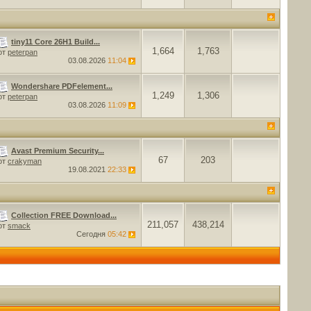
tiny11 Core 26H1 Build...
1,664
1,763
от
peterpan
03.08.2026
11:04
Wondershare PDFelement...
1,249
1,306
от
peterpan
03.08.2026
11:09
Avast Premium Security...
67
203
от
crakyman
19.08.2021
22:33
Collection FREE Download...
211,057
438,214
от
smack
Сегодня
05:42