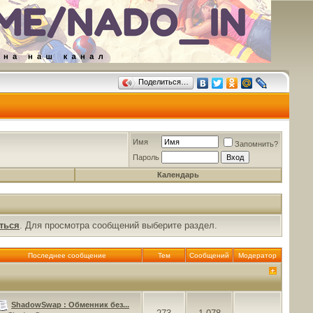
Поделиться…
Имя
Запомнить?
Пароль
Календарь
ться
. Для просмотра сообщений выберите раздел.
Последнее сообщение
Тем
Сообщений
Модератор
ShadowSwap : Обменник без...