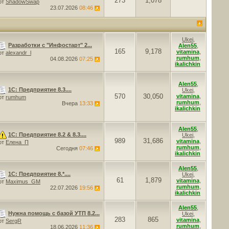
273
1,078
от
ShadowSwap
23.07.2026
08:46
Ukei
,
Разработки с "Инфостарт" 2...
Alen55
,
165
9,178
vitamina
,
от
alexandr_l
rumhum
,
04.08.2026
07:25
ikalichkin
Alen55
,
1С: Предприятие 8.3....
Ukei
,
570
30,050
vitamina
,
от
rumhum
rumhum
,
Вчера
13:33
ikalichkin
Alen55
,
1С: Предприятие 8.2 & 8.3....
Ukei
,
989
31,686
vitamina
,
от
Елена_П
rumhum
,
Сегодня
07:46
ikalichkin
Alen55
,
1С: Предприятие 8.*....
Ukei
,
61
1,879
vitamina
,
от
Maximus_GM
rumhum
,
22.07.2026
19:56
ikalichkin
Alen55
,
Нужна помощь с базой УТП 8.2...
Ukei
,
283
865
vitamina
,
от
SergR
rumhum
,
18.06.2026
11:36