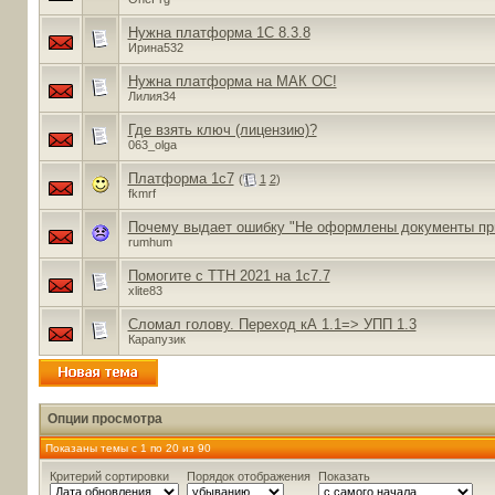
Нужна платформа 1С 8.3.8
Ирина532
Нужна платформа на МАК ОС!
Лилия34
Где взять ключ (лицензию)?
063_olga
Платформа 1с7
(
1
2
)
fkmrf
Почему выдает ошибку "Не оформлены документы при
rumhum
Помогите с ТТН 2021 на 1с7.7
xlite83
Сломал голову. Переход кА 1.1=> УПП 1.3
Карапузик
Опции просмотра
Показаны темы с 1 по 20 из 90
Критерий сортировки
Порядок отображения
Показать