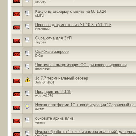
vladolo
Какую платформу ставить на 08.10.24
skillful
Перенос документов из УТ 10.3 в УТ 11.5
Евгенний
Обработка для ЗУП
Teyosa
Ошибка в запросе
DiGo
Частичная амортизация ОС при консервировании
maitressei
1с 7.7 терминальный сервер
JohnSmith01
Предприятие 8.3.18
wetrow1979
Нужна платформа 1С + конфигурация "Сервисный цен
awsite
обновите архив плиз!
varum
Нужна обработка "Поиск и замена значений" для уп
OnePrg