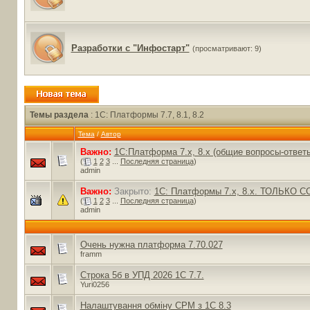
Разработки с "Инфостарт"
(просматривают: 9)
Темы раздела
: 1C: Платформы 7.7, 8.1, 8.2
Тема
/
Автор
Важно:
1С:Платформа 7.x, 8.x (общие вопросы-ответ
(
1
2
3
...
Последняя страница
)
admin
Важно:
Закрыто:
1С: Платформы 7.x, 8.x. ТОЛЬКО С
(
1
2
3
...
Последняя страница
)
admin
Очень нужна платформа 7.70.027
framm
Строка 5б в УПД 2026 1С 7.7.
Yuri0256
Налаштування обміну СРМ з 1С 8.3