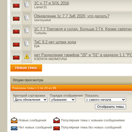
1C v 77 и SQL 2016
Lamer31
Обновление 1с 7.7 ЗиК 2020, что делать?
stormywind
1С 7.7 Торговля и склад. Больше 2 Гб. Кроме свёртки
TurboAu
ТиС 9.2 нет штрих кода
Epk
нет Разделения тарифов "20" и "01" в разделе 1.1 "Р
KSENIYA VADIMOVNA
Опции просмотра
Показаны темы с 1 по 20 из 86
Критерий сортировки
Порядок отображения
Показать
Новые сообщения
Популярная тема с новыми сообщениями
Нет новых сообщений
Популярная тема без новых сообщений