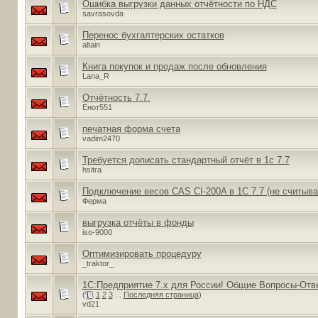
Ошибка выгрузки данных отчётности по НДС
savrasovda
Перенос бухгалтерских остатков
altain
Книга покупок и продаж после обновления
Lana_R
Отчётность 7.7.
Енот551
печатная форма счета
vadim2470
Требуется дописать стандартный отчёт в 1с 7.7
hsitra
Подключение весов CAS CI-200A в 1С 7.7 (не считыва
Ферма
выгрузка отчёты в фонды
iso-9000
Оптимизировать процедуру
_traktor_
1С:Предприятие 7.х для России! Общие Вопросы-Отв
(
1
2
3
...
Последняя страница
)
vd21