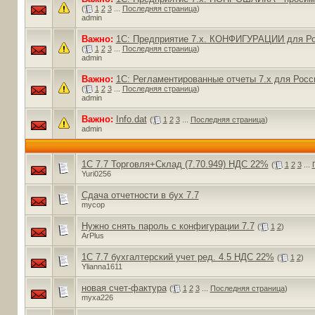
(
1
2
3
...
Последняя страница
)
admin
Важно:
1С: Предприятие 7.х. КОНФИГУРАЦИИ для Р
(
1
2
3
...
Последняя страница
)
admin
Важно:
1С: Регламентированные отчеты 7.x для Рос
(
1
2
3
...
Последняя страница
)
admin
Важно:
Info.dat
(
1
2
3
...
Последняя страница
)
admin
1C 7.7 Торговля+Склад (7.70.949) НДС 22%
(
1
2
3
...
Yuri0256
Сдача отчетности в бух 7.7
mycop
Нужно снять пароль с конфигурации 7.7
(
1
2
)
ArPlus
1С 7.7 бухгалтерский учет ред. 4.5 НДС 22%
(
1
2
)
Ylianna1611
новая счет-фактура
(
1
2
3
...
Последняя страница
)
myxa226