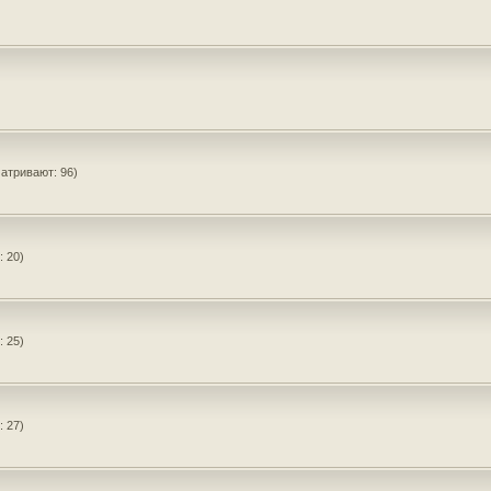
атривают: 96)
 20)
 25)
 27)