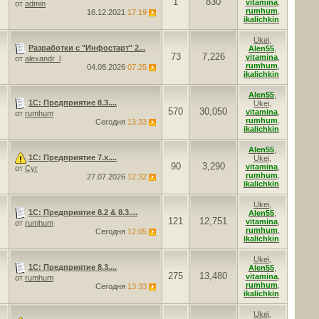
1
830
vitamina
,
от
admin
rumhum
,
16.12.2021
17:19
ikalichkin
Ukei
,
Разработки с "Инфостарт" 2...
Alen55
,
73
7,226
vitamina
,
от
alexandr_l
rumhum
,
04.08.2026
07:25
ikalichkin
Alen55
,
1С: Предприятие 8.3....
Ukei
,
570
30,050
vitamina
,
от
rumhum
rumhum
,
Сегодня
13:33
ikalichkin
Alen55
,
1С: Предприятие 7.x....
Ukei
,
90
3,290
vitamina
,
от
Cyr
rumhum
,
27.07.2026
12:32
ikalichkin
Ukei
,
1С: Предприятие 8.2 & 8.3....
Alen55
,
121
12,751
vitamina
,
от
rumhum
rumhum
,
Сегодня
12:05
ikalichkin
Ukei
,
1С: Предприятие 8.3....
Alen55
,
275
13,480
vitamina
,
от
rumhum
rumhum
,
Сегодня
13:33
ikalichkin
Ukei
,