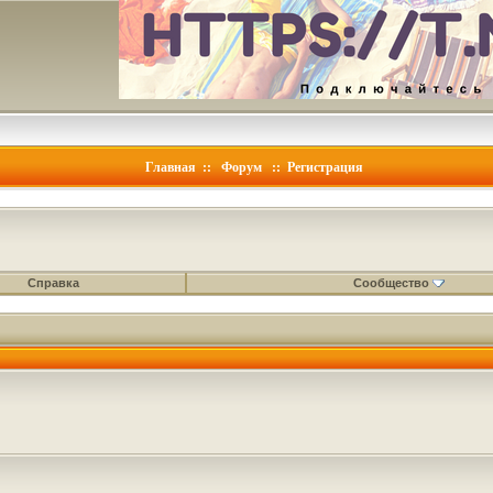
Главная
::
Форум
::
Регистрация
Справка
Сообщество