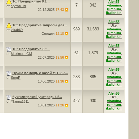
1с: Предприятие 8.1....
Alen55
,
7
342
vitamina
,
от
spawn_lnr
rumhum
,
22.12.2025
17:43
ikalichkin
Alen55
,
1С: Предприятие запросы для...
Ukei
,
989
31,683
vitamina
,
от
vikab69
rumhum
,
Сегодня
12:10
ikalichkin
Alen55
,
1С: Предприятие 8.*....
Ukei
,
61
1,879
vitamina
,
от
Maximus_GM
rumhum
,
22.07.2026
19:56
ikalichkin
Alen55
,
Нужна помощь с базой УТП 8.2...
Ukei
,
283
865
vitamina
,
от
SergR
rumhum
,
18.06.2026
11:36
ikalichkin
Alen55
,
бухгалтерский учет ред. 4.5...
Ukei
,
427
930
vitamina
,
от
Ylianna1611
rumhum
,
13.01.2026
11:26
ikalichkin