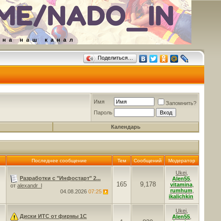
Поделиться…
Имя
Запомнить?
Пароль
Календарь
Последнее сообщение
Тем
Сообщений
Модератор
Ukei
,
Разработки с "Инфостарт" 2...
Alen55
,
165
9,178
vitamina
,
от
alexandr_l
rumhum
,
04.08.2026
07:25
ikalichkin
Ukei
,
Диски ИТС от фирмы 1С
Alen55
,