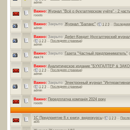
admin
Важно:
Журнал "Всё о бухгалтерском учёте" - 2 част
rooots
Важно:
Закрыто:
Журнал "Баланс"
(
1
2
3
...
Последняя
admin
Важно:
Закрыто:
Дебет-Кредит (бухгалтерский журнал
(
1
2
3
...
Последняя страница
)
admin
Важно:
Закрыто:
Газета "Частный предприниматель"
(
Alek74
Важно:
Аналитическое издание "БУХГАЛТЕР & ЗАКО
(
1
2
3
...
Последняя страница
)
admin
Важно:
Закрыто:
Электронный журнал "Интерактивная
(
1
2
3
...
Последняя страница
)
admin
Важно:
Передплатна компанія 2024 року
rooots
1С Предприятие 8.х книги, видеокурсы
(
1
2
3
...
После
al35