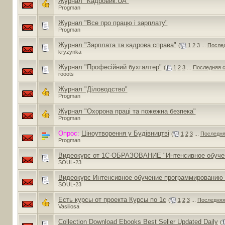
Журнал "Кадровик.UA"
Progman
Журнал "Все про працю і зарплату"
Progman
Журнал "Зарплата та кадрова справа"
(
1
2
3
...
Послед
kryzynka
Журнал "Професійний бухгалтер"
(
1
2
3
...
Последняя 
rooots
Журнал "Діловодство"
Progman
Журнал "Охорона праці та пожежна безпека"
Progman
Опрос:
Ціноутворення у Будівництві
(
1
2
3
...
Последня
Progman
Видеокурс от 1C-ОБРАЗОВАНИЕ "Интенсивное обучен
SOUL-23
Видеокурс Интенсивное обучение программированию 
SOUL-23
Есть курсы от проекта Курсы по 1с
(
1
2
3
...
Последняя
Vasiliosa
Collection Download Ebooks Best Seller Updated Daily
(