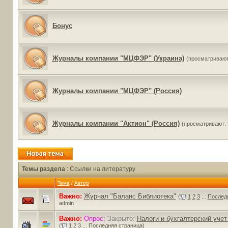
Бонус
Журналы компании "МЦФЭР" (Украина)
(просматривают
Журналы компании "МЦФЭР" (Россия)
Журналы компании "Актион" (Россия)
(просматривают: 
Темы раздела
: Ссылки на литературу
Тема
/
Автор
Важно:
Журнал "Баланс Библиотека"
(
1
2
3
...
Послед
admin
Важно:
Опрос:
Закрыто:
Налоги и бухгалтерский учет
(
1
2
3
...
Последняя страница
)