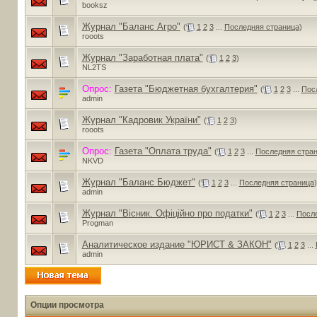
booksz
Журнал "Баланс Агро"
(
1
2
3
...
Последняя страница
)
rooots
Журнал "Заработная плата"
(
1
2
3
)
NL2TS
Опрос:
Газета "Бюджетная бухгалтерия"
(
1
2
3
...
Пос
admin
Журнал "Кадровик України"
(
1
2
3
)
rooots
Опрос:
Газета "Оплата труда"
(
1
2
3
...
Последняя стра
NKVD
Журнал "Баланс Бюджет"
(
1
2
3
...
Последняя страница
)
admin
Журнал "Вісник. Офіційно про податки"
(
1
2
3
...
После
Progman
Аналитическое издание "ЮРИСТ & ЗАКОН"
(
1
2
3
...
admin
Опции просмотра