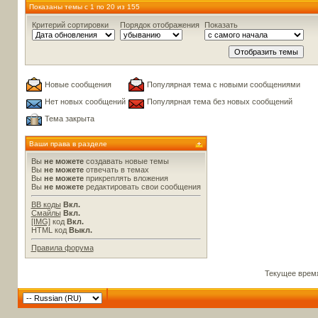
Показаны темы с 1 по 20 из 155
Критерий сортировки
Порядок отображения
Показать
Новые сообщения
Популярная тема с новыми сообщениями
Нет новых сообщений
Популярная тема без новых сообщений
Тема закрыта
Ваши права в разделе
Вы
не можете
создавать новые темы
Вы
не можете
отвечать в темах
Вы
не можете
прикреплять вложения
Вы
не можете
редактировать свои сообщения
BB коды
Вкл.
Смайлы
Вкл.
[IMG]
код
Вкл.
HTML код
Выкл.
Правила форума
Текущее врем