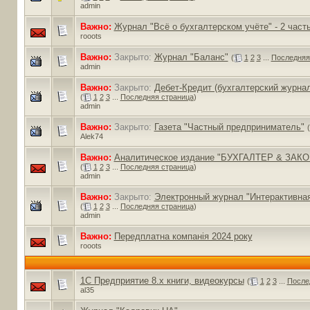
admin
Важно:
Журнал "Всё о бухгалтерском учёте" - 2 част
rooots
Важно:
Закрыто:
Журнал "Баланс"
(
1
2
3
...
Последняя
admin
Важно:
Закрыто:
Дебет-Кредит (бухгалтерский журнал
(
1
2
3
...
Последняя страница
)
admin
Важно:
Закрыто:
Газета "Частный предприниматель"
(
Alek74
Важно:
Аналитическое издание "БУХГАЛТЕР & ЗАКО
(
1
2
3
...
Последняя страница
)
admin
Важно:
Закрыто:
Электронный журнал "Интерактивная
(
1
2
3
...
Последняя страница
)
admin
Важно:
Передплатна компанія 2024 року
rooots
1С Предприятие 8.х книги, видеокурсы
(
1
2
3
...
После
al35