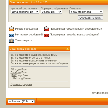
Показаны темы с 1 по 20 из 155
Критерий сортировки
Порядок отображения
Показать
Новые сообщения
Популярная тема с новыми сообщениями
Нет новых сообщений
Популярная тема без новых сообщений
Тема закрыта
Ваши права в разделе
Вы
не можете
создавать новые темы
Вы
не можете
отвечать в темах
Вы
не можете
прикреплять вложения
Вы
не можете
редактировать свои сообщения
BB коды
Вкл.
Смайлы
Вкл.
[IMG]
код
Вкл.
HTML код
Выкл.
Правила форума
Текущее врем