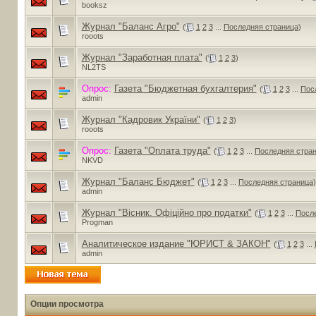
booksz
Журнал "Баланс Агро"
(
1
2
3
...
Последняя страница
)
rooots
Журнал "Заработная плата"
(
1
2
3
)
NL2TS
Опрос:
Газета "Бюджетная бухгалтерия"
(
1
2
3
...
Пос
admin
Журнал "Кадровик України"
(
1
2
3
)
rooots
Опрос:
Газета "Оплата труда"
(
1
2
3
...
Последняя стра
NKVD
Журнал "Баланс Бюджет"
(
1
2
3
...
Последняя страница
)
admin
Журнал "Вісник. Офіційно про податки"
(
1
2
3
...
После
Progman
Аналитическое издание "ЮРИСТ & ЗАКОН"
(
1
2
3
...
admin
Опции просмотра