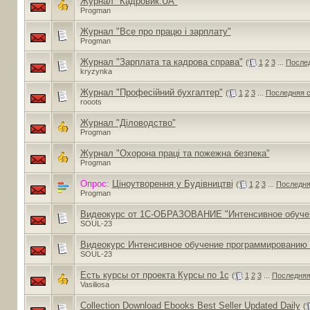
Журнал "Кадровик.UA"
Progman
Журнал "Все про працю і зарплату"
Progman
Журнал "Зарплата та кадрова справа"
(
1
2
3
...
Послед
kryzynka
Журнал "Професійний бухгалтер"
(
1
2
3
...
Последняя 
rooots
Журнал "Діловодство"
Progman
Журнал "Охорона праці та пожежна безпека"
Progman
Опрос:
Ціноутворення у Будівництві
(
1
2
3
...
Последня
Progman
Видеокурс от 1C-ОБРАЗОВАНИЕ "Интенсивное обучен
SOUL-23
Видеокурс Интенсивное обучение программированию 
SOUL-23
Есть курсы от проекта Курсы по 1с
(
1
2
3
...
Последняя
Vasiliosa
Collection Download Ebooks Best Seller Updated Daily
(