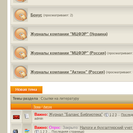
Бонус
(просматривают: 2)
Журналы компании "МЦФЭР" (Украина)
Журналы компании "МЦФЭР" (Россия)
(просматривают:
Журналы компании "Актион" (Россия)
(просматривают: 
Темы раздела
: Ссылки на литературу
Тема
/
Автор
Важно:
Журнал "Баланс Библиотека"
(
1
2
3
...
Послед
admin
Важно:
Опрос:
Закрыто:
Налоги и бухгалтерский учет
(
1
2
3
...
Последняя страница
)