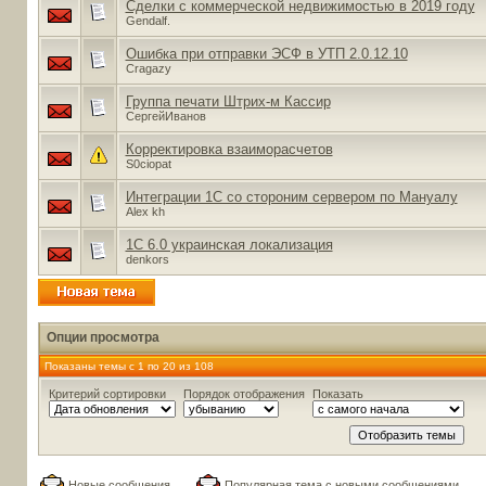
Сделки с коммерческой недвижимостью в 2019 году
Gendalf.
Ошибка при отправки ЭСФ в УТП 2.0.12.10
Cragazy
Группа печати Штрих-м Кассир
СергейИванов
Корректировка взаиморасчетов
S0ciopat
Интеграции 1С со стороним сервером по Мануалу
Alex kh
1C 6.0 украинская локализация
denkors
Опции просмотра
Показаны темы с 1 по 20 из 108
Критерий сортировки
Порядок отображения
Показать
Новые сообщения
Популярная тема с новыми сообщениями