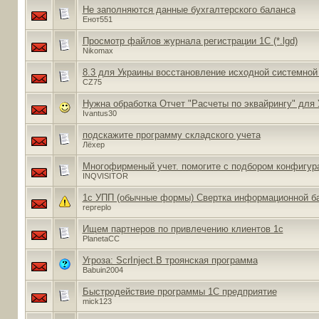
Не заполняются данные бухгалтерского баланса
Енот551
Просмотр файлов журнала регистрации 1С (*.lgd)
Nikomax
8.3 для Украины восстановление исходной системной
CZ75
Нужна обработка Отчет "Расчеты по эквайрингу" для 
Ivantus30
подскажите программу складского учета
Лёхер
Многофирменый учет. помогите с подбором конфигур
INQVISITOR
1с УПП (обычные формы) Свертка информационной б
repreplo
Ищем партнеров по привлечению клиентов 1с
PlanetaCC
Угроза: ScrInject.B троянская программа
Babuin2004
Быстродействие программы 1С предприятие
mick123