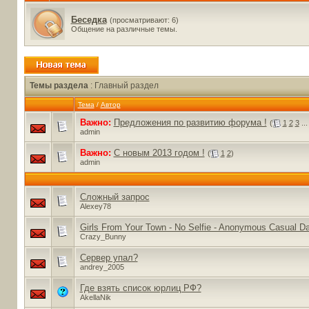
Беседка
(просматривают: 6)
Общение на различные темы.
Темы раздела
: Главный раздел
Тема
/
Автор
Важно:
Предложения по развитию форума !
(
1
2
3
..
admin
Важно:
С новым 2013 годом !
(
1
2
)
admin
Сложный запрос
Alexey78
Girls From Your Town - No Selfie - Anonymous Casual Da
Crazy_Bunny
Сервер упал?
andrey_2005
Где взять список юрлиц РФ?
AkellaNik