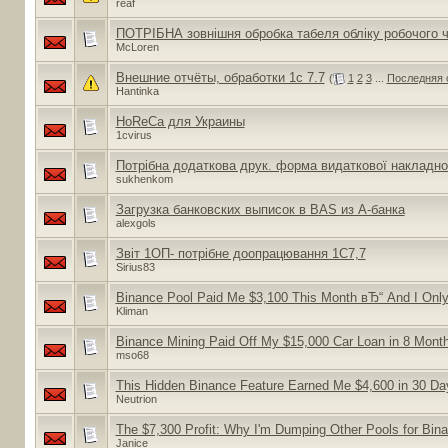
reaf
ПОТРІБНА зовнішня обробка табеля обліку робочого 
McLoren
Внешние отчёты, обработки 1с 7.7
(
1
2
3
...
Последняя 
Hantinka
HoReCa для Украины
1cvirus
Потрібна додаткова друк. форма видаткової накладно
sukhenkom
Загрузка банковских выписок в BAS из А-банка
alexgols
Звіт 1ОП- потрібне доопрацювання 1С7,7
Sirius83
Binance Pool Paid Me $3,100 This Month вЂ“ And I Onl
Kliman
Binance Mining Paid Off My $15,000 Car Loan in 8 Mont
mso68
This Hidden Binance Feature Earned Me $4,600 in 30 Da
Neutrion
The $7,300 Profit: Why I'm Dumping Other Pools for Bin
Janice