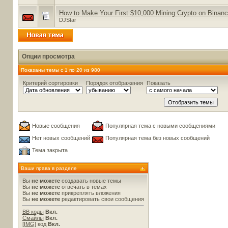
How to Make Your First $10,000 Mining Crypto on Binan
DJStar
Опции просмотра
Показаны темы с 1 по 20 из 980
Критерий сортировки
Порядок отображения
Показать
Новые сообщения
Популярная тема с новыми сообщениями
Нет новых сообщений
Популярная тема без новых сообщений
Тема закрыта
Ваши права в разделе
Вы
не можете
создавать новые темы
Вы
не можете
отвечать в темах
Вы
не можете
прикреплять вложения
Вы
не можете
редактировать свои сообщения
BB коды
Вкл.
Смайлы
Вкл.
[IMG]
код
Вкл.