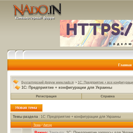
Главная
Бухгалтерский форум www.nado.in
>
1C: Предприятие + все конфигураци
1C: Предприятие + конфигурации для Украины
Регистрация
Справка
Темы раздела
: 1C: Предприятие + конфигурации для Украины
Тема
/
Автор
Важно:
Закрыто:
1С: Предприятие запросы для Украин