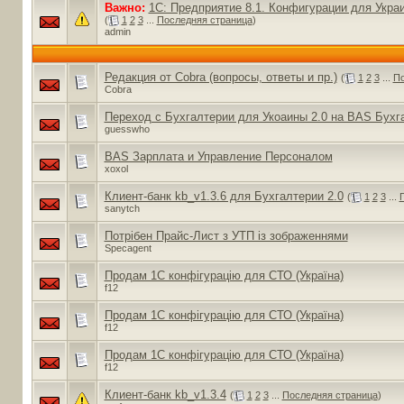
Важно:
1С: Предприятие 8.1. Конфигурации для Украи
(
1
2
3
...
Последняя страница
)
admin
Редакция от Cobra (вопросы, ответы и пр.)
(
1
2
3
...
По
Cobra
Переход с Бухгалтерии для Укоаины 2.0 на BAS Бух
guesswho
BAS Зарплата и Управление Персоналом
xoxol
Клиент-банк kb_v1.3.6 для Бухгалтерии 2.0
(
1
2
3
...
sanytch
Потрібен Прайс-Лист з УТП із зображеннями
Specagent
Продам 1С конфігурацію для СТО (Україна)
f12
Продам 1С конфігурацію для СТО (Україна)
f12
Продам 1С конфігурацію для СТО (Україна)
f12
Клиент-банк kb_v1.3.4
(
1
2
3
...
Последняя страница
)